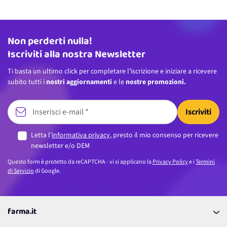
Non perderti nulla!
Indirizzo email
Iscriviti alla nostra Newsletter
Ti basta un ultimo click per completare l’iscrizione e iniziare a ricevere
subito tutti i
nostri aggiornamenti
e le
nostre promozioni.
Iscriviti
Letta l’
informativa privacy
, presto il mio consenso per ricevere
newsletter e/o DEM
Questo form è protetto da reCAPTCHA - vi si applicano la
Privacy Policy
e i
Termini
di Servizio
di Google.
farma.it
La nostra Azienda