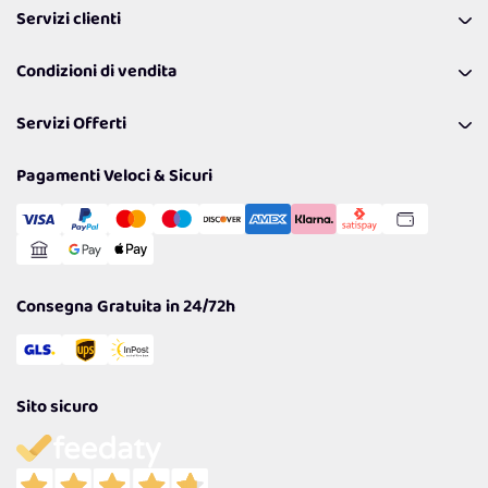
Servizi clienti
Coupon
Contattaci
Programma Fedeltà Farma Lovers
Condizioni di vendita
Richiamami
Lavora con noi
Pagamenti & Condizioni
FAQ
I nostri consigli
Servizi Offerti
Spedizioni
Resi
Politiche per la parità di genere
Privacy Policy
Tantissimi Sconti
Pagamenti Veloci & Sicuri
Cookie Policy
Transazione Sicura
Comunicazioni
Gestisci Cookie
Reso Facile e Veloce
Garanzia
Consegna Gratuita in 24/72h
Sito sicuro