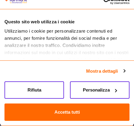
Questo sito web utilizza i cookie
Utilizziamo i cookie per personalizzare contenuti ed
Cliccando il badge, puoi verificare che Farma.it è un'entità regolarmente
annunci, per fornire funzionalità dei social media e per
autorizzata dal Ministero della Salute a effettuare la vendita online di
medicinali.
analizzare il nostro traffico. Condividiamo inoltre
informazioni sul modo in cui utilizzi il nostro sito con i nostri
partner che si occupano di analisi dei dati web, pubblicità e
social media, i quali potrebbero combinarle con altre
Mostra dettagli
informazioni che hai fornito loro o che hanno raccolto dal
tuo utilizzo dei loro servizi.
Rifiuta
Personalizza
Accetta tutti
Seguici su