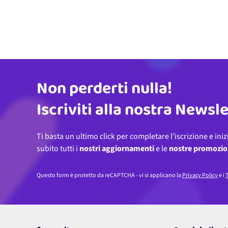
Non perderti nulla!
Indirizzo email
Iscriviti alla nostra Newsl
Ti basta un ultimo click per completare l’iscrizione e iniz
subito tutti i
nostri aggiornamenti
e le
nostre promozio
Questo form è protetto da reCAPTCHA - vi si applicano la
Privacy Policy
e i
T