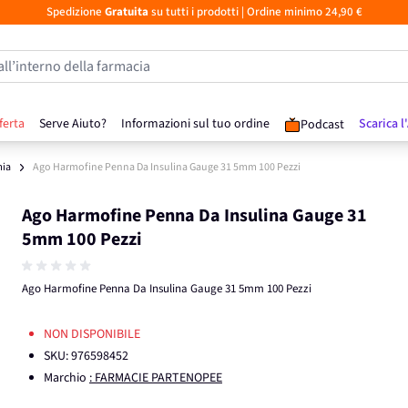
Spedizione
Gratuita
su tutti i prodotti
| Ordine minimo 24,90 €
all’interno della farmacia
ferta
Serve Aiuto?
Informazioni sul tuo ordine
Scarica l
Podcast
mia
Ago Harmofine Penna Da Insulina Gauge 31 5mm 100 Pezzi
Ago Harmofine Penna Da Insulina Gauge 31
5mm 100 Pezzi
Ago Harmofine Penna Da Insulina Gauge 31 5mm 100 Pezzi
NON DISPONIBILE
SKU:
976598452
Marchio
: FARMACIE PARTENOPEE