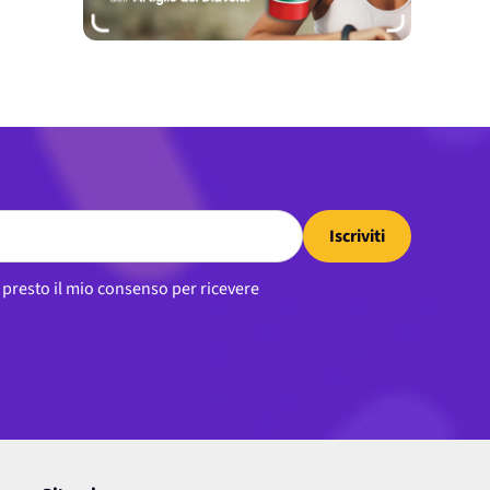
Iscriviti
, presto il mio consenso per ricevere