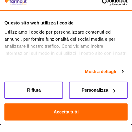
medicinali.
Questo sito web utilizza i cookie
Utilizziamo i cookie per personalizzare contenuti ed
annunci, per fornire funzionalità dei social media e per
analizzare il nostro traffico. Condividiamo inoltre
informazioni sul modo in cui utilizzi il nostro sito con i nostri
partner che si occupano di analisi dei dati web, pubblicità e
social media, i quali potrebbero combinarle con altre
Mostra dettagli
informazioni che hai fornito loro o che hanno raccolto dal
tuo utilizzo dei loro servizi.
Seguici su
Rifiuta
Personalizza
Farma.it S.a.s. P. IVA 07417261216 REA: NA-884088
CREDITS
Accetta tutti
Sede legale Via delle Repubbliche Marinare 128, 80147 Napoli
Vendita online di medicinali senza obbligo di prescrizione effettuata tramite
esercizio autorizzato dal Ministero della Salute – Codice identificativo n. 016715