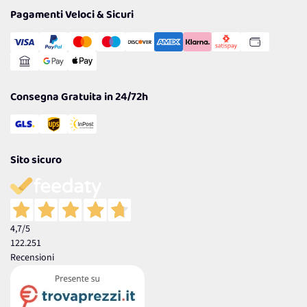
Tantissimi Sconti
Pagamenti Veloci & Sicuri
Cookie Policy
Transazione Sicura
Comunicazioni
Gestisci Cookie
Reso Facile e Veloce
Garanzia
Consegna Gratuita in 24/72h
Sito sicuro
4,7
/5
122.251
Recensioni