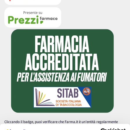
Cliccando il badge, puoi verificare che Farma.it è un'entità regolarmente
autorizzata dal Ministero della Salute a effettuare la vendita online di