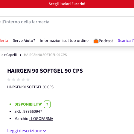
Scegli i solari Eucerin!
all’interno della farmacia
ferta
Serve Aiuto?
Informazioni sul tuo ordine
Scarica l
Podcast
e e Capelli
HAIRGEN 90 SOFTGEL 90 CPS
HAIRGEN 90 SOFTGEL 90 CPS
HAIRGEN 90 SOFTGEL 90 CPS
DISPONIBILITA'
7
SKU:
977660947
Marchio
: LOGOFARMA
Leggi descrizione