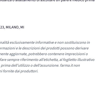
gravidanza o allattamento di ascoltare un parere medico prima
23, MILANO, MI
nalità esclusivamente informative e non sostituiscono in
ormazioni e le descrizioni dei prodotti possono derivare
mente aggiornate, potrebbero contenere imprecisioni o
re sempre riferimento all’etichetta, al foglietto illustrativo
 prima dell’utilizzo o dell’assunzione. farma.it non
i fornite dai produttori.