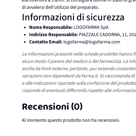
età inferiore a 3 anni. Si consiglia a donne in stato di 
di avvalersi dell’utilizzo del preparato.
Informazioni di sicurezza
Nome Responsabile:
LOGOFARMA SpA
Indirizzo Responsabile:
PIAZZALE CADORNA, 11, 201
Contatto Email:
logofarma@logofarma.com
Le informazioni presenti nelle schede prodotto hanno fi
alcun modo il parere del medico o del farmacista. Le inf
anche da fonti esterne; pertanto, pur essendo costante
variazioni non dipendenti da farma.it. Si raccomanda di fa
e alle indicazioni riportate sulla confezione del prodotto
risponde di eventuali difformità rispetto alle informazion
Recensioni (0)
Al momento questo prodotto non ha recensioni.