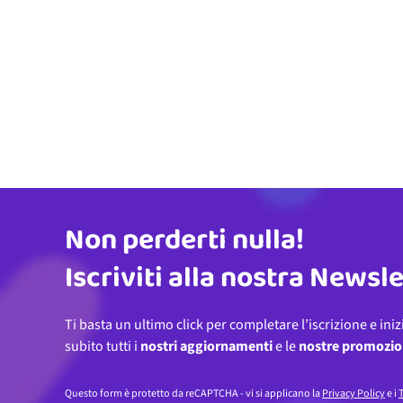
Non perderti nulla!
Indirizzo email
Iscriviti alla nostra Newsl
Ti basta un ultimo click per completare l’iscrizione e iniz
subito tutti i
nostri aggiornamenti
e le
nostre promozio
Questo form è protetto da reCAPTCHA - vi si applicano la
Privacy Policy
e i
T