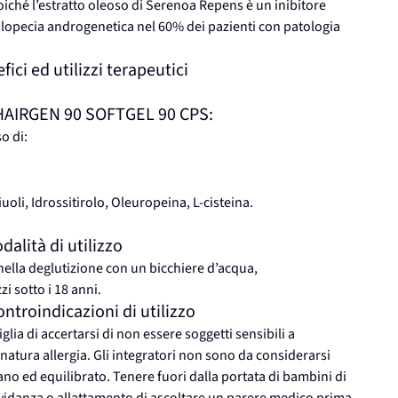
poiché l’estratto oleoso di Serenoa Repens è un inibitore
l’alopecia androgenetica nel 60% dei pazienti con patologia
ci ed utilizzi terapeutici
di HAIRGEN 90 SOFTGEL 90 CPS:
o di:
uoli, Idrossitirolo, Oleuropeina, L-cisteina.
lità di utilizzo
nella deglutizione con un bicchiere d’acqua,
i sotto i 18 anni.
troindicazioni di utilizzo
ia di accertarsi di non essere soggetti sensibili a
natura allergia. Gli integratori non sono da considerarsi
 sano ed equilibrato. Tenere fuori dalla portata di bambini di