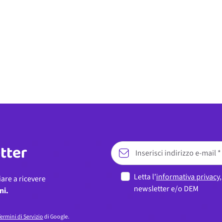
etter
Letta l’
informativa privacy
iare a ricevere
newsletter e/o DEM
ni.
ermini di Servizio
di Google.