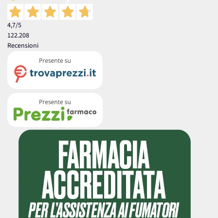
4,7
/5
122.208
Recensioni