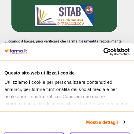
Cliccando il badge, puoi verificare che Farma.it è un'entità regolarmente
autorizzata dal Ministero della Salute a effettuare la vendita online di
medicinali.
Questo sito web utilizza i cookie
Utilizziamo i cookie per personalizzare contenuti ed
annunci, per fornire funzionalità dei social media e per
analizzare il nostro traffico. Condividiamo inoltre
informazioni sul modo in cui utilizzi il nostro sito con i nostri
partner che si occupano di analisi dei dati web, pubblicità e
social media, i quali potrebbero combinarle con altre
Mostra dettagli
informazioni che hai fornito loro o che hanno raccolto dal
tuo utilizzo dei loro servizi.