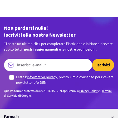
Non perderti nulla!
Indirizzo email
Iscriviti alla nostra Newsletter
Ti basta un ultimo click per completare l’iscrizione e iniziare a ricevere
subito tutti i
nostri aggiornamenti
e le
nostre promozioni.
Iscriviti
Letta l’
informativa privacy
, presto il mio consenso per ricevere
newsletter e/o DEM
Questo form è protetto da reCAPTCHA - vi si applicano la
Privacy Policy
e i
Termini
di Servizio
di Google.
farma.it