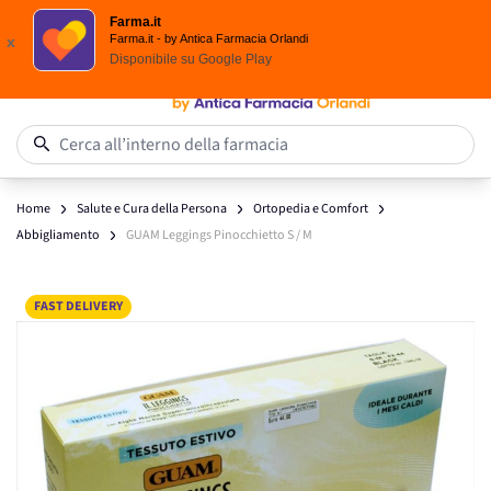
Scegli i solari Eucerin!
Farma.it
Salta al contenuto
Farma.it - by Antica Farmacia Orlandi
x
Disponibile su
Google Play
0
Cerca all’interno della farmacia
Home
Salute e Cura della Persona
Ortopedia e Comfort
Abbigliamento
GUAM Leggings Pinocchietto S / M
Main image
Click to view image in fullscreen
FAST DELIVERY