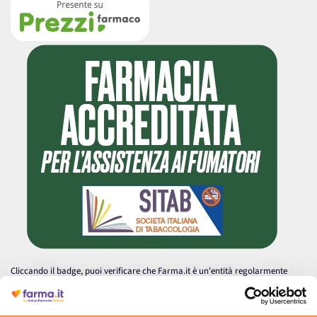
Cliccando il badge, puoi verificare che Farma.it è un'entità regolarmente
autorizzata dal Ministero della Salute a effettuare la vendita online di
medicinali.