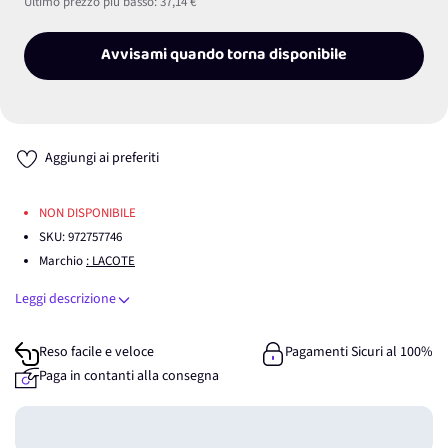
Ultimo prezzo più basso:
37,14 €
Avvisami quando torna disponibile
Aggiungi ai preferiti
NON DISPONIBILE
SKU:
972757746
Marchio
: LACOTE
Leggi descrizione
Reso facile e veloce
Pagamenti Sicuri al 100%
Paga in contanti alla consegna
Guadagna
0
punti