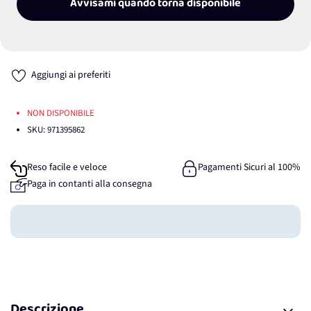
Avvisami quando torna disponibile
Aggiungi ai preferiti
NON DISPONIBILE
SKU:
971395862
Reso facile e veloce
Pagamenti Sicuri al 100%
Paga in contanti alla consegna
Guadagna
0
punti
Descrizione