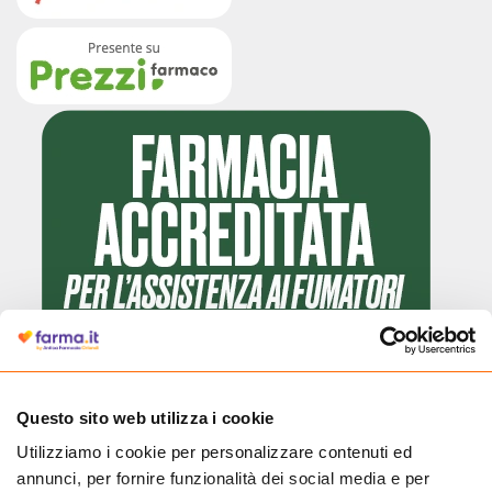
Questo sito web utilizza i cookie
Utilizziamo i cookie per personalizzare contenuti ed
Cliccando il badge, puoi verificare che Farma.it è un'entità regolarmente
annunci, per fornire funzionalità dei social media e per
autorizzata dal Ministero della Salute a effettuare la vendita online di