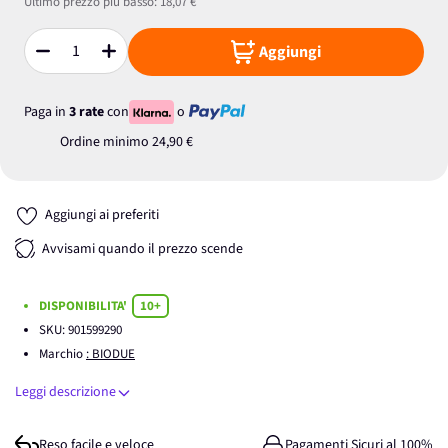
Ultimo prezzo più basso:
18,07 €
Aggiungi
Quantità
Paga in
3 rate
con
o
Ordine minimo
24,90 €
Aggiungi ai preferiti
Avvisami quando il prezzo scende
DISPONIBILITA'
10+
SKU:
901599290
Marchio
: BIODUE
Leggi descrizione
Reso facile e veloce
Pagamenti Sicuri al 100%