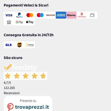
Tantissimi Sconti
Pagamenti Veloci & Sicuri
Cookie Policy
Transazione Sicura
Comunicazioni
Gestisci Cookie
Reso Facile e Veloce
Garanzia
Consegna Gratuita in 24/72h
Sito sicuro
4,7
/5
122.265
Recensioni