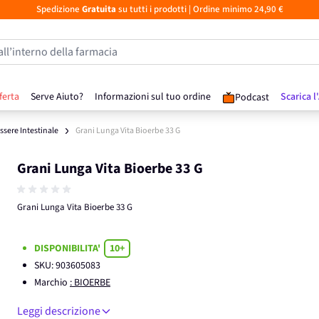
Spedizione
Gratuita
su tutti i prodotti
| Ordine minimo 24,90 €
all’interno della farmacia
ferta
Serve Aiuto?
Informazioni sul tuo ordine
Scarica l
Podcast
sere Intestinale
Grani Lunga Vita Bioerbe 33 G
Grani Lunga Vita Bioerbe 33 G
Grani Lunga Vita Bioerbe 33 G
DISPONIBILITA'
10+
SKU:
903605083
Marchio
: BIOERBE
Leggi descrizione