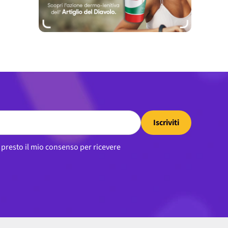
Iscriviti
, presto il mio consenso per ricevere