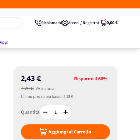
0
0,00 €
Richiamami
Accedi / Registrati
'App!
2,43 €
Risparmi il
66%
7,20 €
(IVA inclusa)
Ultimo prezzo più basso:
2,18 €
Quantità
Aggiungi al Carrello