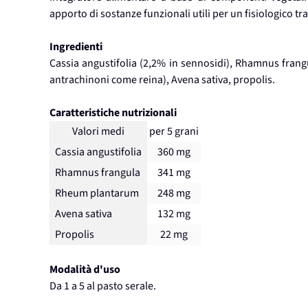
apporto di sostanze funzionali utili per un fisiologico tra
Ingredienti
Cassia angustifolia (2,2% in sennosidi), Rhamnus fran
antrachinoni come reina), Avena sativa, propolis.
Caratteristiche nutrizionali
Valori medi
per 5 grani
Cassia angustifolia
360 mg
Rhamnus frangula
341 mg
Rheum plantarum
248 mg
Avena sativa
132 mg
Propolis
22 mg
Modalità d'uso
Da 1 a 5 al pasto serale.