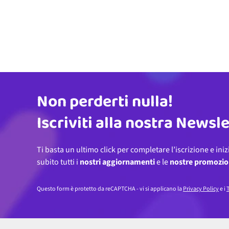
Non perderti nulla!
Indirizzo email
Iscriviti alla nostra Newsl
Ti basta un ultimo click per completare l’iscrizione e iniz
subito tutti i
nostri aggiornamenti
e le
nostre promozio
Questo form è protetto da reCAPTCHA - vi si applicano la
Privacy Policy
e i
T