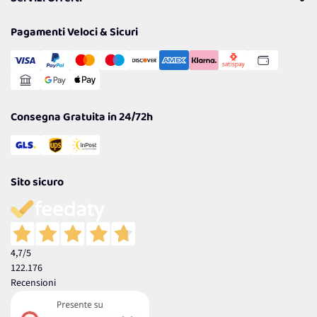
Resi
Politiche per la parità di genere
Privacy Policy
Tantissimi Sconti
Pagamenti Veloci & Sicuri
Cookie Policy
Transazione Sicura
Comunicazioni
Gestisci Cookie
Reso Facile e Veloce
Garanzia
Consegna Gratuita in 24/72h
Sito sicuro
4,7
/5
122.176
Recensioni