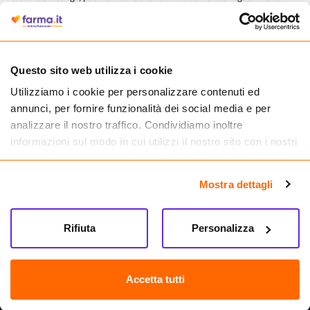
autorizzata dal Ministero della Salute a effettuare la vendita online di
medicinali.
Questo sito web utilizza i cookie
Utilizziamo i cookie per personalizzare contenuti ed
annunci, per fornire funzionalità dei social media e per
analizzare il nostro traffico. Condividiamo inoltre
informazioni sul modo in cui utilizzi il nostro sito con i nostri
partner che si occupano di analisi dei dati web, pubblicità e
social media, i quali potrebbero combinarle con altre
Mostra dettagli
informazioni che hai fornito loro o che hanno raccolto dal
tuo utilizzo dei loro servizi.
Seguici su
Rifiuta
Personalizza
Farma.it S.a.s. P. IVA 07417261216 REA: NA-884088
CREDITS
Accetta tutti
Sede legale Via delle Repubbliche Marinare 128, 80147 Napoli
Vendita online di medicinali senza obbligo di prescrizione effettuata tramite
esercizio autorizzato dal Ministero della Salute – Codice identificativo n. 016715