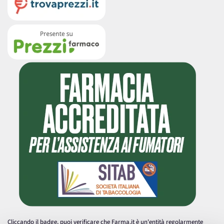
Cliccando il badge, puoi verificare che Farma.it è un'entità regolarmente