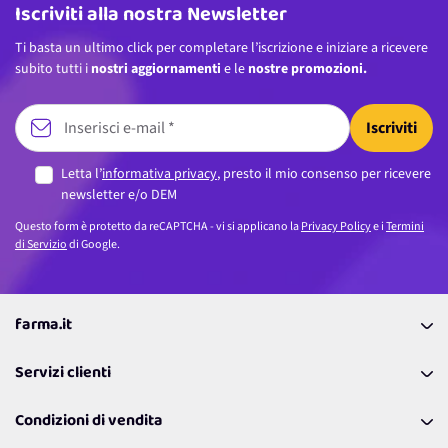
Iscriviti alla nostra Newsletter
Ti basta un ultimo click per completare l’iscrizione e iniziare a ricevere
subito tutti i
nostri aggiornamenti
e le
nostre promozioni.
Iscriviti
Letta l’
informativa privacy
, presto il mio consenso per ricevere
newsletter e/o DEM
Questo form è protetto da reCAPTCHA - vi si applicano la
Privacy Policy
e i
Termini
di Servizio
di Google.
farma.it
La nostra Azienda
Servizi clienti
Coupon
Contattaci
Programma Fedeltà Farma Lovers
Condizioni di vendita
Richiamami
Lavora con noi
Pagamenti & Condizioni
FAQ