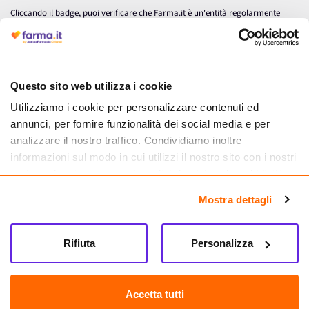
Cliccando il badge, puoi verificare che Farma.it è un'entità regolarmente
autorizzata dal Ministero della Salute a effettuare la vendita online di
medicinali.
Questo sito web utilizza i cookie
Utilizziamo i cookie per personalizzare contenuti ed
annunci, per fornire funzionalità dei social media e per
analizzare il nostro traffico. Condividiamo inoltre
informazioni sul modo in cui utilizzi il nostro sito con i nostri
partner che si occupano di analisi dei dati web, pubblicità e
social media, i quali potrebbero combinarle con altre
Mostra dettagli
informazioni che hai fornito loro o che hanno raccolto dal
tuo utilizzo dei loro servizi.
Seguici su
Rifiuta
Personalizza
Farma.it S.a.s. P. IVA 07417261216 REA: NA-884088
CREDITS
Accetta tutti
Sede legale Via delle Repubbliche Marinare 128, 80147 Napoli
Vendita online di medicinali senza obbligo di prescrizione effettuata tramite