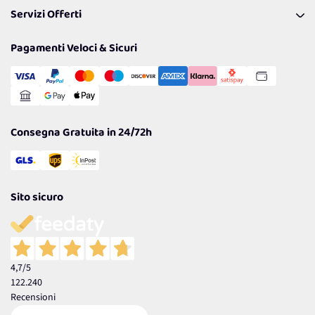
I nostri consigli
Servizi Offerti
Spedizioni
Resi
Politiche per la parità di genere
Privacy Policy
Tantissimi Sconti
Pagamenti Veloci & Sicuri
Cookie Policy
Transazione Sicura
Comunicazioni
Gestisci Cookie
Reso Facile e Veloce
Garanzia
Consegna Gratuita in 24/72h
Sito sicuro
4,7
/5
122.240
Recensioni