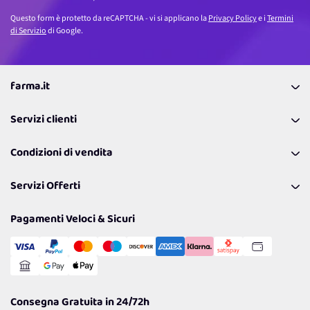
Questo form è protetto da reCAPTCHA - vi si applicano la
Privacy Policy
e i
Termini
di Servizio
di Google.
farma.it
La nostra Azienda
Servizi clienti
Coupon
Contattaci
Programma Fedeltà Farma Lovers
Condizioni di vendita
Richiamami
Lavora con noi
Pagamenti & Condizioni
FAQ
I nostri consigli
Servizi Offerti
Spedizioni
Resi
Politiche per la parità di genere
Privacy Policy
Tantissimi Sconti
Pagamenti Veloci & Sicuri
Cookie Policy
Transazione Sicura
Comunicazioni
Gestisci Cookie
Reso Facile e Veloce
Garanzia
Consegna Gratuita in 24/72h