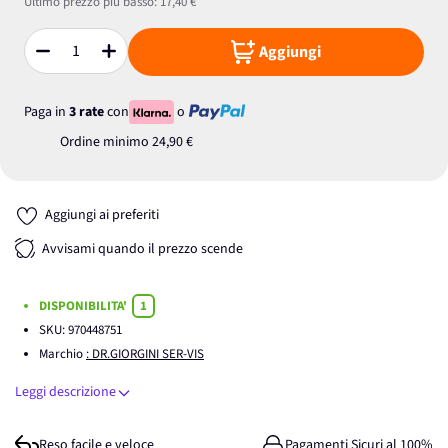
Ultimo prezzo più basso:
17,40 €
Aggiungi
Quantità
Paga in
3 rate
con
o
Ordine minimo
24,90 €
Aggiungi ai preferiti
Avvisami quando il prezzo scende
DISPONIBILITA'
1
SKU:
970448751
Marchio
: DR.GIORGINI SER-VIS
Leggi descrizione
Reso facile e veloce
Pagamenti Sicuri al 100%