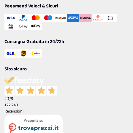
Tantissimi Sconti
Pagamenti Veloci & Sicuri
Cookie Policy
Transazione Sicura
Comunicazioni
Gestisci Cookie
Reso Facile e Veloce
Garanzia
Consegna Gratuita in 24/72h
Sito sicuro
4,7
/5
122.240
Recensioni