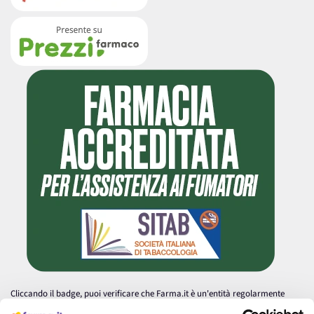
Cliccando il badge, puoi verificare che Farma.it è un'entità regolarmente
autorizzata dal Ministero della Salute a effettuare la vendita online di