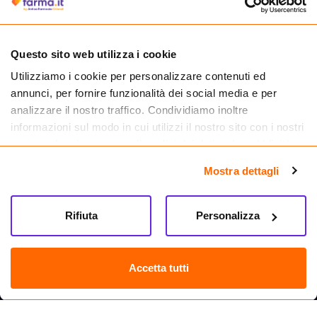
medicinali.
Questo sito web utilizza i cookie
Utilizziamo i cookie per personalizzare contenuti ed
annunci, per fornire funzionalità dei social media e per
analizzare il nostro traffico. Condividiamo inoltre
informazioni sul modo in cui utilizzi il nostro sito con i nostri
partner che si occupano di analisi dei dati web, pubblicità e
social media, i quali potrebbero combinarle con altre
Mostra dettagli
informazioni che hai fornito loro o che hanno raccolto dal
tuo utilizzo dei loro servizi.
Seguici su
Rifiuta
Personalizza
Farma.it S.a.s. P. IVA 07417261216 REA: NA-884088
CREDITS
Accetta tutti
Sede legale Via delle Repubbliche Marinare 128, 80147 Napoli
Vendita online di medicinali senza obbligo di prescrizione effettuata tramite
esercizio autorizzato dal Ministero della Salute – Codice identificativo n. 016715