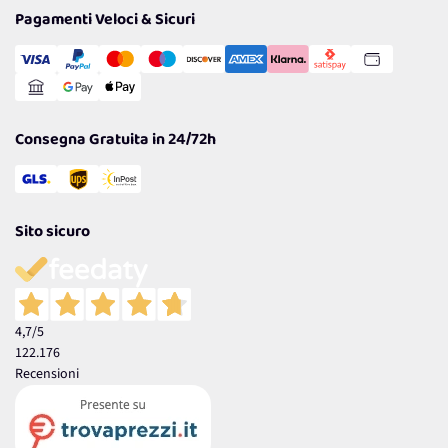
Tantissimi Sconti
Pagamenti Veloci & Sicuri
Cookie Policy
Transazione Sicura
Comunicazioni
Gestisci Cookie
Reso Facile e Veloce
Garanzia
Consegna Gratuita in 24/72h
Sito sicuro
4,7
/5
122.176
Recensioni