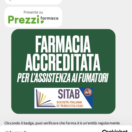
Cliccando il badge, puoi verificare che Farma.it è un'entità regolarmente
autorizzata dal Ministero della Salute a effettuare la vendita online di