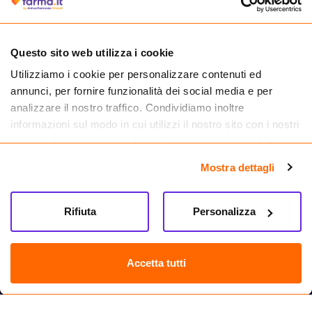
medicinali.
Questo sito web utilizza i cookie
Utilizziamo i cookie per personalizzare contenuti ed
annunci, per fornire funzionalità dei social media e per
analizzare il nostro traffico. Condividiamo inoltre
informazioni sul modo in cui utilizzi il nostro sito con i nostri
partner che si occupano di analisi dei dati web, pubblicità e
social media, i quali potrebbero combinarle con altre
Mostra dettagli
informazioni che hai fornito loro o che hanno raccolto dal
tuo utilizzo dei loro servizi.
Seguici su
Rifiuta
Personalizza
Farma.it S.a.s. P. IVA 07417261216 REA: NA-884088
CREDITS
Accetta tutti
Sede legale Via delle Repubbliche Marinare 128, 80147 Napoli
Vendita online di medicinali senza obbligo di prescrizione effettuata tramite
esercizio autorizzato dal Ministero della Salute – Codice identificativo n. 016715