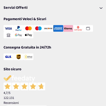
Pagamenti & Condizioni
FAQ
I nostri consigli
Servizi Offerti
Spedizioni
Resi
Politiche per la parità di genere
Privacy Policy
Tantissimi Sconti
Pagamenti Veloci & Sicuri
Cookie Policy
Transazione Sicura
Comunicazioni
Gestisci Cookie
Reso Facile e Veloce
Garanzia
Consegna Gratuita in 24/72h
Sito sicuro
4,7
/5
122.131
Recensioni