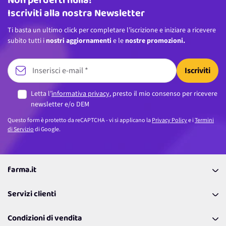
Non perderti nulla!
Iscriviti alla nostra Newsletter
Ti basta un ultimo click per completare l’iscrizione e iniziare a ricevere
subito tutti i
nostri aggiornamenti
e le
nostre promozioni.
Iscriviti
Letta l’
informativa privacy
, presto il mio consenso per ricevere
newsletter e/o DEM
Questo form è protetto da reCAPTCHA - vi si applicano la
Privacy Policy
e i
Termini
di Servizio
di Google.
farma.it
La nostra Azienda
Servizi clienti
Coupon
Contattaci
Programma Fedeltà Farma Lovers
Condizioni di vendita
Richiamami
Lavora con noi