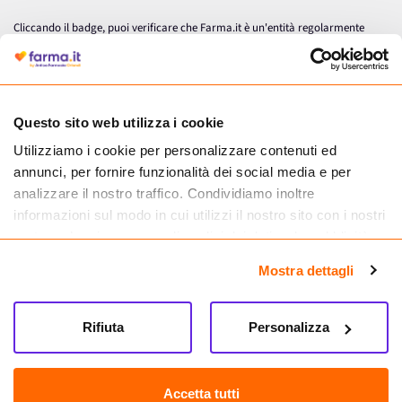
Cliccando il badge, puoi verificare che Farma.it è un'entità regolarmente
autorizzata dal Ministero della Salute a effettuare la vendita online di
medicinali.
Questo sito web utilizza i cookie
Utilizziamo i cookie per personalizzare contenuti ed
annunci, per fornire funzionalità dei social media e per
analizzare il nostro traffico. Condividiamo inoltre
informazioni sul modo in cui utilizzi il nostro sito con i nostri
partner che si occupano di analisi dei dati web, pubblicità e
social media, i quali potrebbero combinarle con altre
Mostra dettagli
informazioni che hai fornito loro o che hanno raccolto dal
tuo utilizzo dei loro servizi.
Seguici su
Rifiuta
Personalizza
Farma.it S.a.s. P. IVA 07417261216 REA: NA-884088
CREDITS
Accetta tutti
Sede legale Via delle Repubbliche Marinare 128, 80147 Napoli