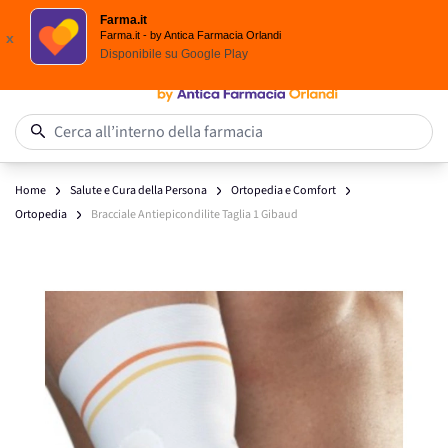
Scegli i solari Eucerin!
Farma.it
Salta al contenuto
Farma.it - by Antica Farmacia Orlandi
x
Disponibile su
Google Play
0
Cerca all’interno della farmacia
Home
Salute e Cura della Persona
Ortopedia e Comfort
Ortopedia
Bracciale Antiepicondilite Taglia 1 Gibaud
Main image
Click to view image in fullscreen