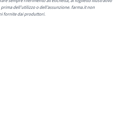
re sempre riferimento all’etichetta, al foglietto illustrativo
 prima dell’utilizzo o dell’assunzione. farma.it non
i fornite dai produttori.