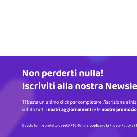
Non perderti nulla!
Indirizzo email
Iscriviti alla nostra Newsl
Ti basta un ultimo click per completare l’iscrizione e iniz
subito tutti i
nostri aggiornamenti
e le
nostre promozio
Questo form è protetto da reCAPTCHA - vi si applicano la
Privacy Policy
e i
T