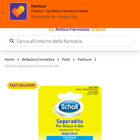
Scegli i solari Eucerin!
Farma.it
Salta al contenuto
Farma.it - by Antica Farmacia Orlandi
x
Disponibile su
Google Play
0
Cerca all’interno della farmacia
Home
Bellezza e Cosmetica
Piedi
Pedicure
Gelactiv Separadita Anatomico Gel
Main image
Click to view image in fullscreen
FAST DELIVERY