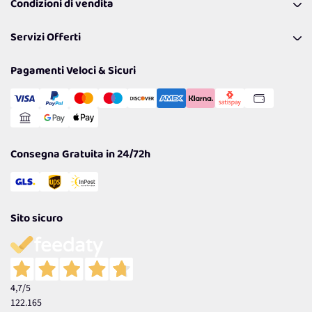
Condizioni di vendita
Richiamami
Lavora con noi
Pagamenti & Condizioni
FAQ
I nostri consigli
Servizi Offerti
Spedizioni
Resi
Politiche per la parità di genere
Privacy Policy
Tantissimi Sconti
Pagamenti Veloci & Sicuri
Cookie Policy
Transazione Sicura
Comunicazioni
Gestisci Cookie
Reso Facile e Veloce
Garanzia
Consegna Gratuita in 24/72h
Sito sicuro
4,7
/5
122.165