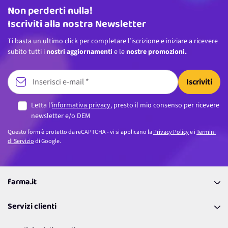
Non perderti nulla!
Indirizzo email
Iscriviti alla nostra Newsletter
Ti basta un ultimo click per completare l’iscrizione e iniziare a ricevere
subito tutti i
nostri aggiornamenti
e le
nostre promozioni.
Iscriviti
Letta l’
informativa privacy
, presto il mio consenso per ricevere
newsletter e/o DEM
Questo form è protetto da reCAPTCHA - vi si applicano la
Privacy Policy
e i
Termini
di Servizio
di Google.
farma.it
La nostra Azienda
Servizi clienti
Coupon
Contattaci
Programma Fedeltà Farma Lovers