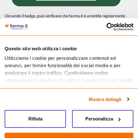
Cliccando il badge, puoi verificare che Farma.it è un'entità regolarmente
autorizzata dal Ministero della Salute a effettuare la vendita online di
medicinali.
Questo sito web utilizza i cookie
Utilizziamo i cookie per personalizzare contenuti ed
annunci, per fornire funzionalità dei social media e per
analizzare il nostro traffico. Condividiamo inoltre
informazioni sul modo in cui utilizzi il nostro sito con i nostri
partner che si occupano di analisi dei dati web, pubblicità e
social media, i quali potrebbero combinarle con altre
Mostra dettagli
informazioni che hai fornito loro o che hanno raccolto dal
tuo utilizzo dei loro servizi.
Seguici su
Rifiuta
Personalizza
Farma.it S.a.s. P. IVA 07417261216 REA: NA-884088
CREDITS