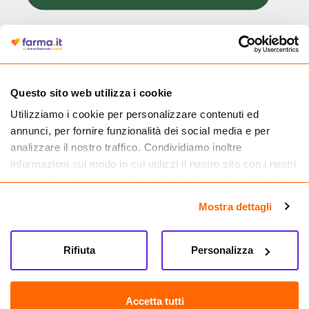
Cliccando il badge, puoi verificare che Farma.it è un'entità regolarmente
autorizzata dal Ministero della Salute a effettuare la vendita online di
medicinali.
Questo sito web utilizza i cookie
Utilizziamo i cookie per personalizzare contenuti ed
annunci, per fornire funzionalità dei social media e per
analizzare il nostro traffico. Condividiamo inoltre
informazioni sul modo in cui utilizzi il nostro sito con i nostri
partner che si occupano di analisi dei dati web, pubblicità e
social media, i quali potrebbero combinarle con altre
Mostra dettagli
informazioni che hai fornito loro o che hanno raccolto dal
tuo utilizzo dei loro servizi.
Rifiuta
Personalizza
Seguici su
Farma.it S.a.s. P. IVA 07417261216 REA: NA-884088
CREDITS
Accetta tutti