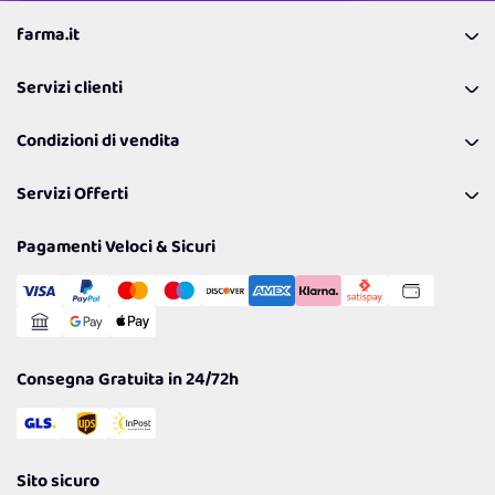
farma.it
La nostra Azienda
Servizi clienti
Coupon
Contattaci
Programma Fedeltà Farma Lovers
Condizioni di vendita
Richiamami
Lavora con noi
Pagamenti & Condizioni
FAQ
I nostri consigli
Servizi Offerti
Spedizioni
Resi
Politiche per la parità di genere
Privacy Policy
Tantissimi Sconti
Pagamenti Veloci & Sicuri
Cookie Policy
Transazione Sicura
Comunicazioni
Gestisci Cookie
Reso Facile e Veloce
Garanzia
Consegna Gratuita in 24/72h
Sito sicuro