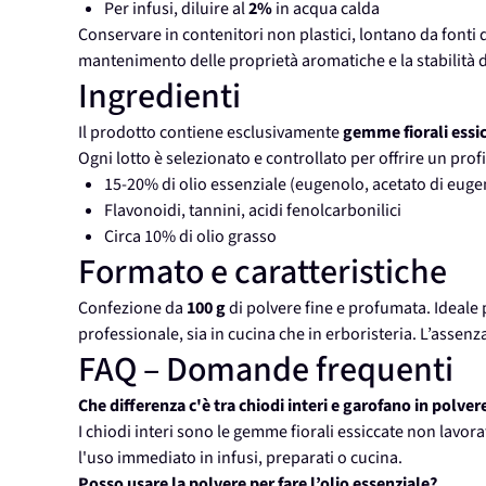
Per infusi, diluire al
2%
in acqua calda
Conservare in contenitori non plastici, lontano da fonti d
mantenimento delle proprietà aromatiche e la stabilità de
Ingredienti
Il prodotto contiene esclusivamente
gemme fiorali essic
Ogni lotto è selezionato e controllato per offrire un prof
15-20% di olio essenziale (eugenolo, acetato di euge
Flavonoidi, tannini, acidi fenolcarbonilici
Circa 10% di olio grasso
Formato e caratteristiche
Confezione da
100 g
di polvere fine e profumata. Ideale
professionale, sia in cucina che in erboristeria. L’assenza
FAQ – Domande frequenti
Che differenza c'è tra chiodi interi e garofano in polver
I chiodi interi sono le gemme fiorali essiccate non lavor
l'uso immediato in infusi, preparati o cucina.
Posso usare la polvere per fare l’olio essenziale?