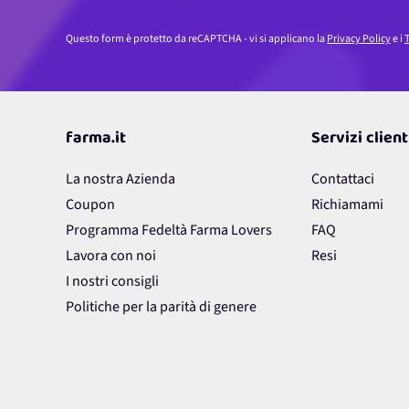
Questo form è protetto da reCAPTCHA - vi si applicano la
Privacy Policy
e i
T
farma.it
Servizi client
La nostra Azienda
Contattaci
Coupon
Richiamami
Programma Fedeltà Farma Lovers
FAQ
Lavora con noi
Resi
I nostri consigli
Politiche per la parità di genere