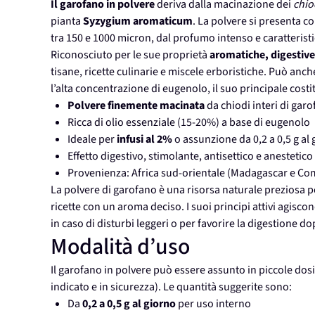
Il garofano in polvere
deriva dalla macinazione dei
chio
pianta
Syzygium aromaticum
. La polvere si presenta 
tra 150 e 1000 micron, dal profumo intenso e caratteristi
Riconosciuto per le sue proprietà
aromatiche, digestive
tisane, ricette culinarie e miscele erboristiche. Può anche
l’alta concentrazione di eugenolo, il suo principale costi
Polvere finemente macinata
da chiodi interi di gar
Ricca di olio essenziale (15-20%) a base di eugenolo
Ideale per
infusi al 2%
o assunzione da 0,2 a 0,5 g al
Effetto digestivo, stimolante, antisettico e anestetico
Provenienza: Africa sud-orientale (Madagascar e Co
La polvere di garofano è una risorsa naturale preziosa pe
ricette con un aroma deciso. I suoi principi attivi agisco
in caso di disturbi leggeri o per favorire la digestione dop
Modalità d’uso
Il garofano in polvere può essere assunto in piccole dos
indicato e in sicurezza). Le quantità suggerite sono:
Da
0,2 a 0,5 g al giorno
per uso interno