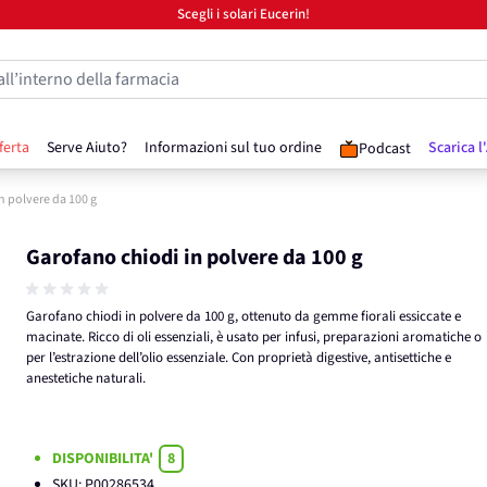
Scegli i solari Eucerin!
all’interno della farmacia
ferta
Serve Aiuto?
Informazioni sul tuo ordine
Scarica l
Podcast
n polvere da 100 g
Garofano chiodi in polvere da 100 g
Garofano chiodi in polvere da 100 g, ottenuto da gemme fiorali essiccate e
macinate. Ricco di oli essenziali, è usato per infusi, preparazioni aromatiche o
per l’estrazione dell’olio essenziale. Con proprietà digestive, antisettiche e
anestetiche naturali.
DISPONIBILITA'
8
SKU:
P00286534