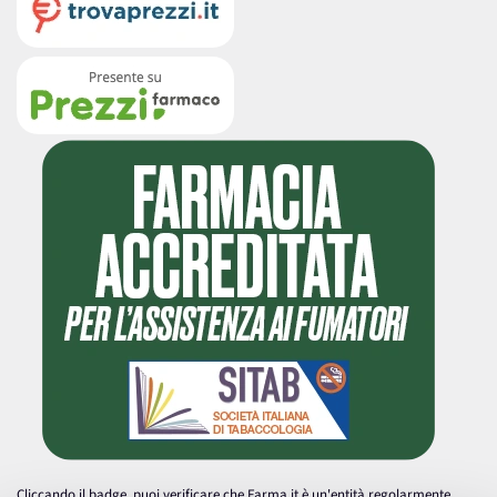
Cliccando il badge, puoi verificare che Farma.it è un'entità regolarmente