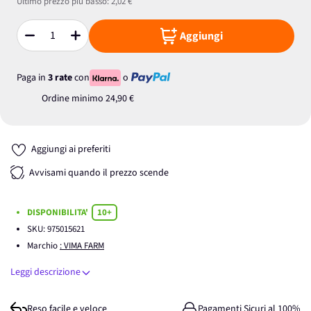
Ultimo prezzo più basso:
2,02 €
Aggiungi
Quantità
Paga in
3 rate
con
o
Ordine minimo
24,90 €
Aggiungi ai preferiti
Avvisami quando il prezzo scende
DISPONIBILITA'
10+
SKU:
975015621
Marchio
: VIMA FARM
Leggi descrizione
Reso facile e veloce
Pagamenti Sicuri al 100%