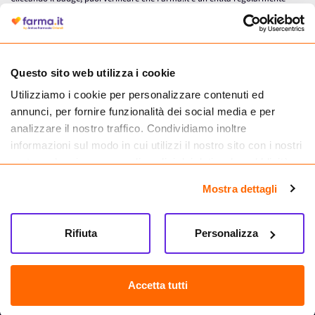
autorizzata dal Ministero della Salute a effettuare la vendita online di
medicinali.
Questo sito web utilizza i cookie
Utilizziamo i cookie per personalizzare contenuti ed
annunci, per fornire funzionalità dei social media e per
analizzare il nostro traffico. Condividiamo inoltre
informazioni sul modo in cui utilizzi il nostro sito con i nostri
partner che si occupano di analisi dei dati web, pubblicità e
social media, i quali potrebbero combinarle con altre
Mostra dettagli
informazioni che hai fornito loro o che hanno raccolto dal
tuo utilizzo dei loro servizi.
Seguici su
Rifiuta
Personalizza
Farma.it S.a.s. P. IVA 07417261216 REA: NA-884088
CREDITS
Accetta tutti
Sede legale Via delle Repubbliche Marinare 128, 80147 Napoli
Vendita online di medicinali senza obbligo di prescrizione effettuata tramite
esercizio autorizzato dal Ministero della Salute – Codice identificativo n. 016715