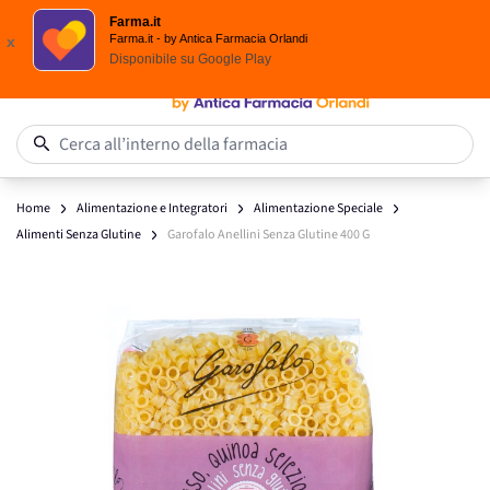
Spedizione
Gratuita
| Ordine minimo 24,90 €
Farma.it
Salta al contenuto
Farma.it - by Antica Farmacia Orlandi
x
Disponibile su
Google Play
0
Cerca all’interno della farmacia
Home
Alimentazione e Integratori
Alimentazione Speciale
Alimenti Senza Glutine
Garofalo Anellini Senza Glutine 400 G
Main image
Click to view image in fullscreen