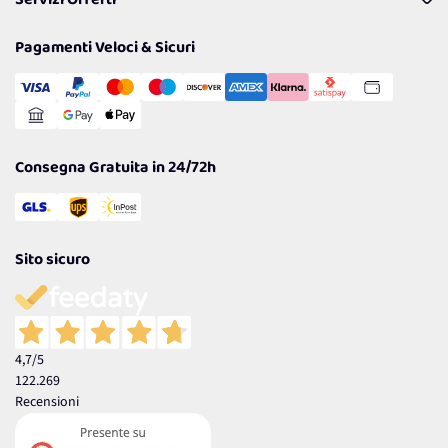
Servizi Offerti
Resi
Politiche per la parità di genere
Privacy Policy
Tantissimi Sconti
Pagamenti Veloci & Sicuri
Cookie Policy
Transazione Sicura
Comunicazioni
Gestisci Cookie
Reso Facile e Veloce
Garanzia
Consegna Gratuita in 24/72h
Sito sicuro
4,7
/5
122.269
Recensioni