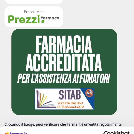
Cliccando il badge, puoi verificare che Farma.it è un'entità regolarmente
autorizzata dal Ministero della Salute a effettuare la vendita online di