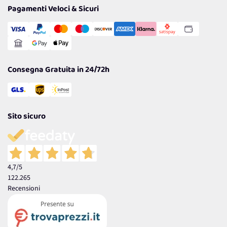
Tantissimi Sconti
Pagamenti Veloci & Sicuri
Cookie Policy
Transazione Sicura
Comunicazioni
Gestisci Cookie
Reso Facile e Veloce
Garanzia
Consegna Gratuita in 24/72h
Sito sicuro
4,7
/5
122.265
Recensioni