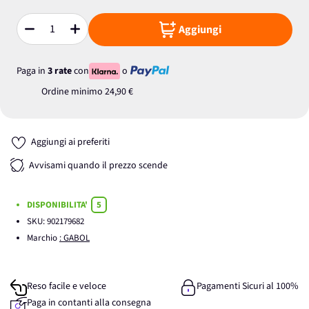
Aggiungi
Quantità
Paga in
3 rate
con
o
Ordine minimo
24,90 €
Aggiungi ai preferiti
Avvisami quando il prezzo scende
DISPONIBILITA'
5
SKU:
902179682
Marchio
: GABOL
Reso facile e veloce
Pagamenti Sicuri al 100%
Paga in contanti alla consegna