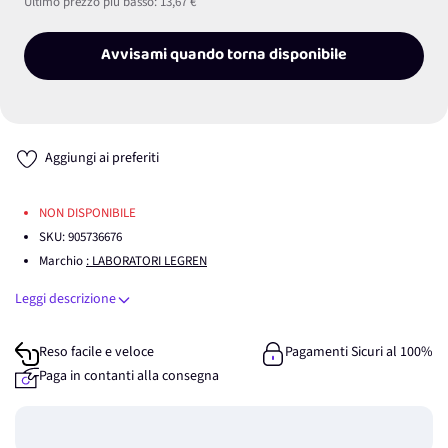
Ultimo prezzo più basso:
13,67 €
Avvisami quando torna disponibile
Aggiungi ai preferiti
NON DISPONIBILE
SKU:
905736676
Marchio
: LABORATORI LEGREN
Leggi descrizione
Reso facile e veloce
Pagamenti Sicuri al 100%
Paga in contanti alla consegna
Guadagna
0
punti