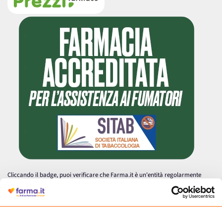
Cliccando il badge, puoi verificare che Farma.it è un'entità regolarmente
autorizzata dal Ministero della Salute a effettuare la vendita online di
medicinali.