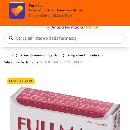
Spedizione
Gratuita
| Ordine minimo 24,90 €
Farma.it
Salta al contenuto
Farma.it - by Antica Farmacia Orlandi
x
Disponibile su
Google Play
0
Cerca all’interno della farmacia
Home
Alimentazione e Integratori
Integratori Alimentari
Vitamine e Sali Minerali
FULLMAG 20 CPR LEGREN
Main image
Click to view image in fullscreen
FAST DELIVERY