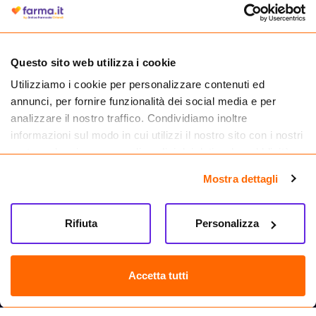
autorizzata dal Ministero della Salute a effettuare la vendita online di
medicinali.
Questo sito web utilizza i cookie
Utilizziamo i cookie per personalizzare contenuti ed
annunci, per fornire funzionalità dei social media e per
analizzare il nostro traffico. Condividiamo inoltre
informazioni sul modo in cui utilizzi il nostro sito con i nostri
partner che si occupano di analisi dei dati web, pubblicità e
social media, i quali potrebbero combinarle con altre
Mostra dettagli
informazioni che hai fornito loro o che hanno raccolto dal
tuo utilizzo dei loro servizi.
Seguici su
Rifiuta
Personalizza
Farma.it S.a.s. P. IVA 07417261216 REA: NA-884088
CREDITS
Accetta tutti
Sede legale Via delle Repubbliche Marinare 128, 80147 Napoli
Vendita online di medicinali senza obbligo di prescrizione effettuata tramite
esercizio autorizzato dal Ministero della Salute – Codice identificativo n. 016715