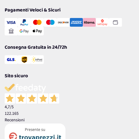
Privacy Policy
Tantissimi Sconti
Pagamenti Veloci & Sicuri
Cookie Policy
Transazione Sicura
Comunicazioni
Gestisci Cookie
Reso Facile e Veloce
Garanzia
Consegna Gratuita in 24/72h
Sito sicuro
4,7
/5
122.165
Recensioni