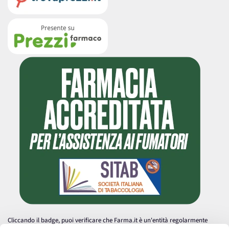
Cliccando il badge, puoi verificare che Farma.it è un'entità regolarmente