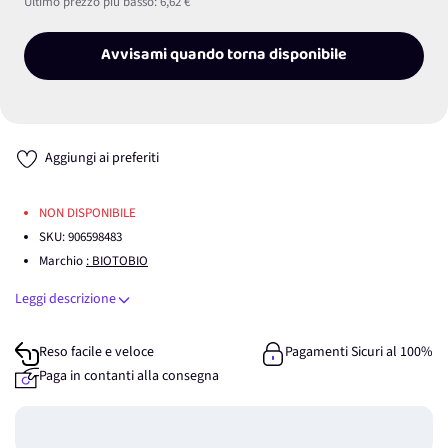
Ultimo prezzo più basso:
6,62 €
Avvisami quando torna disponibile
Aggiungi ai preferiti
NON DISPONIBILE
SKU:
906598483
Marchio
: BIOTOBIO
Leggi descrizione
Reso facile e veloce
Pagamenti Sicuri al 100%
Paga in contanti alla consegna
Guadagna
0
punti