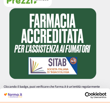
Cliccando il badge, puoi verificare che Farma.it è un'entità regolarmente
autorizzata dal Ministero della Salute a effettuare la vendita online di
medicinali.