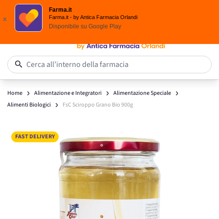
Spedizione
Gratuita
| Ordine minimo 24,90 €
Farma.it
Salta al contenuto
Farma.it - by Antica Farmacia Orlandi
x
Disponibile su
Google Play
0
Cerca all’interno della farmacia
Home
Alimentazione e Integratori
Alimentazione Speciale
Alimenti Biologici
FsC Sciroppo Grano Bio 900g
Main image
Click to view image in fullscreen
FAST DELIVERY