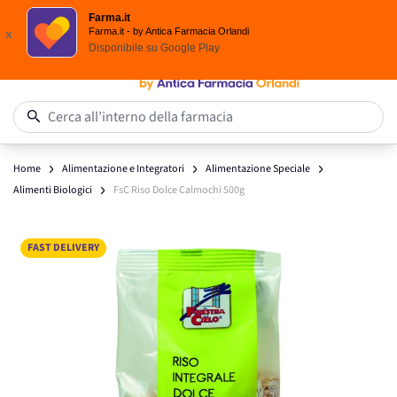
Scegli i solari Eucerin!
Farma.it
Salta al contenuto
Farma.it - by Antica Farmacia Orlandi
x
Disponibile su
Google Play
0
Cerca all’interno della farmacia
Home
Alimentazione e Integratori
Alimentazione Speciale
Alimenti Biologici
FsC Riso Dolce Calmochi 500g
Main image
Click to view image in fullscreen
FAST DELIVERY