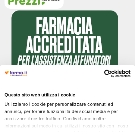
Questo sito web utilizza i cookie
Utilizziamo i cookie per personalizzare contenuti ed
Cliccando il badge, puoi verificare che Farma.it è un'entità regolarmente
annunci, per fornire funzionalità dei social media e per
autorizzata dal Ministero della Salute a effettuare la vendita online di
medicinali.
analizzare il nostro traffico. Condividiamo inoltre
informazioni sul modo in cui utilizzi il nostro sito con i nostri
partner che si occupano di analisi dei dati web, pubblicità e