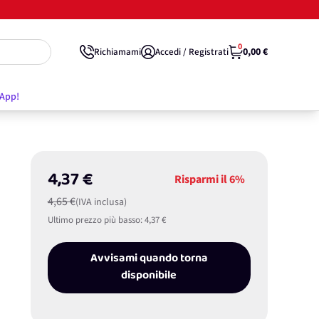
0
0,00 €
Richiamami
Accedi / Registrati
'App!
4,37 €
Risparmi il
6%
4,65 €
(IVA inclusa)
Ultimo prezzo più basso:
4,37 €
Avvisami quando torna
disponibile