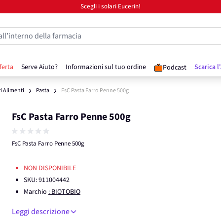
Scegli i solari Eucerin!
all’interno della farmacia
ferta
Serve Aiuto?
Informazioni sul tuo ordine
Scarica l
Podcast
ri Alimenti
Pasta
FsC Pasta Farro Penne 500g
FsC Pasta Farro Penne 500g
FsC Pasta Farro Penne 500g
NON DISPONIBILE
SKU:
911004442
Marchio
: BIOTOBIO
Leggi descrizione