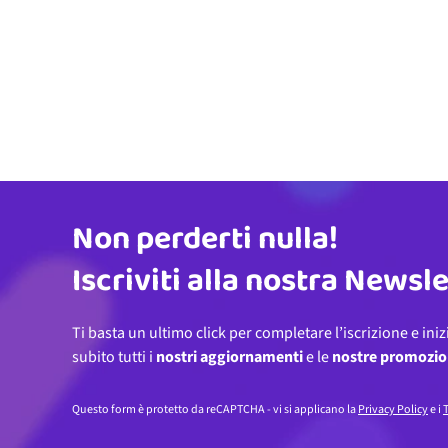
Non perderti nulla!
Indirizzo email
Iscriviti alla nostra Newsl
Ti basta un ultimo click per completare l’iscrizione e iniz
subito tutti i
nostri aggiornamenti
e le
nostre promozio
Questo form è protetto da reCAPTCHA - vi si applicano la
Privacy Policy
e i
T