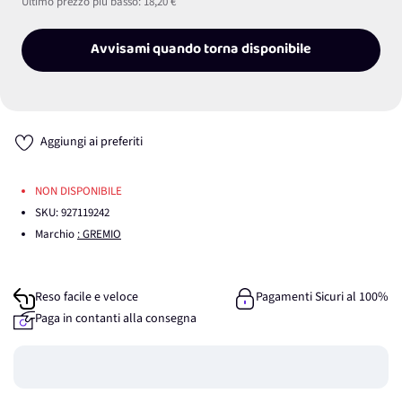
Ultimo prezzo più basso:
18,20 €
Avvisami quando torna disponibile
Aggiungi ai preferiti
NON DISPONIBILE
SKU:
927119242
Marchio
: GREMIO
Reso facile e veloce
Pagamenti Sicuri al 100%
Paga in contanti alla consegna
Guadagna
0
punti