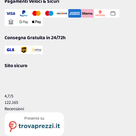
Pagamenti Veloci & Sicuri
Cookie Policy
Transazione Sicura
Comunicazioni
Gestisci Cookie
Reso Facile e Veloce
Garanzia
Consegna Gratuita in 24/72h
Sito sicuro
4,7
/5
122.165
Recensioni