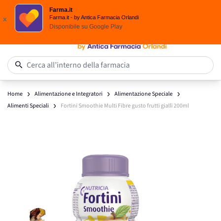
Scegli i solari Eucerin!
Farma.it
Salta al contenuto
Farma.it - by Antica Farmacia Orlandi
x
Disponibile su
Google Play
0
Cerca all’interno della farmacia
Home
Alimentazione e Integratori
Alimentazione Speciale
Alimenti Speciali
Fortini Smoothie Multi Fibre gusto frutti gialli 200ml
Main image
Click to view image in fullscreen