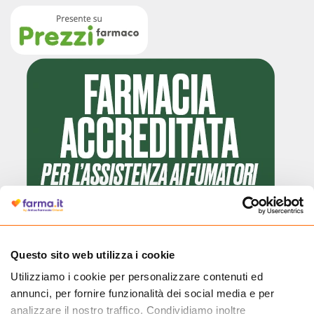
Questo sito web utilizza i cookie
Utilizziamo i cookie per personalizzare contenuti ed
Cliccando il badge, puoi verificare che Farma.it è un'entità regolarmente
annunci, per fornire funzionalità dei social media e per
autorizzata dal Ministero della Salute a effettuare la vendita online di
medicinali.
analizzare il nostro traffico. Condividiamo inoltre