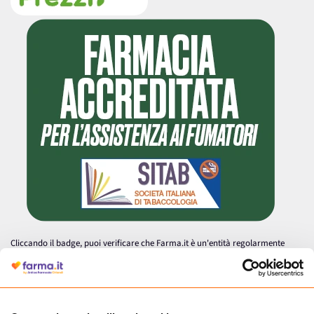
Cliccando il badge, puoi verificare che Farma.it è un'entità regolarmente
autorizzata dal Ministero della Salute a effettuare la vendita online di
medicinali.