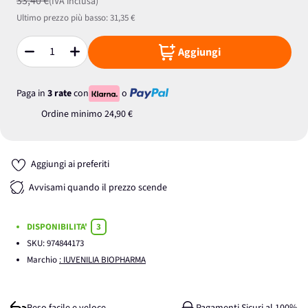
33,40 €
(IVA inclusa)
Ultimo prezzo più basso:
31,35 €
Aggiungi
Quantità
Paga in
3 rate
con
o
Ordine minimo
24,90 €
Aggiungi ai preferiti
Avvisami quando il prezzo scende
DISPONIBILITA'
3
SKU:
974844173
Marchio
: IUVENILIA BIOPHARMA