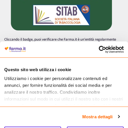
Cliccando il badge, puoi verificare che Farma.it è un'entità regolarmente
autorizzata dal Ministero della Salute a effettuare la vendita online di
medicinali.
Questo sito web utilizza i cookie
Utilizziamo i cookie per personalizzare contenuti ed
annunci, per fornire funzionalità dei social media e per
analizzare il nostro traffico. Condividiamo inoltre
informazioni sul modo in cui utilizzi il nostro sito con i nostri
partner che si occupano di analisi dei dati web, pubblicità e
social media, i quali potrebbero combinarle con altre
Mostra dettagli
informazioni che hai fornito loro o che hanno raccolto dal
tuo utilizzo dei loro servizi.