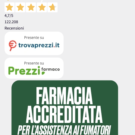
4,7
/5
122.208
Recensioni