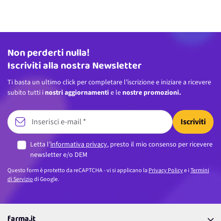
Non perderti nulla!
Indirizzo email
Iscriviti alla nostra Newsletter
Ti basta un ultimo click per completare l’iscrizione e iniziare a ricevere
subito tutti i
nostri aggiornamenti
e le
nostre promozioni.
Iscriviti
Letta l’
informativa privacy
, presto il mio consenso per ricevere
newsletter e/o DEM
Questo form è protetto da reCAPTCHA - vi si applicano la
Privacy Policy
e i
Termini
di Servizio
di Google.
farma.it