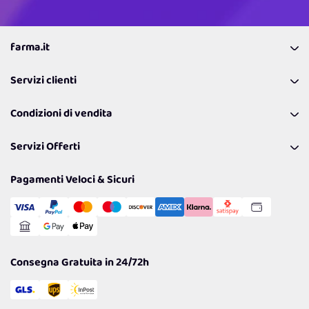
farma.it
La nostra Azienda
Servizi clienti
Coupon
Contattaci
Programma Fedeltà Farma Lovers
Condizioni di vendita
Richiamami
Lavora con noi
Pagamenti & Condizioni
FAQ
I nostri consigli
Servizi Offerti
Spedizioni
Resi
Politiche per la parità di genere
Privacy Policy
Tantissimi Sconti
Pagamenti Veloci & Sicuri
Cookie Policy
Transazione Sicura
Comunicazioni
Gestisci Cookie
Reso Facile e Veloce
Garanzia
Consegna Gratuita in 24/72h