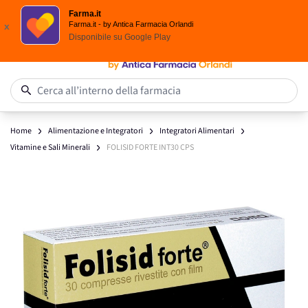
Spedizione
Gratuita
| Ordine minimo 24,90 €
Farma.it
Salta al contenuto
Farma.it - by Antica Farmacia Orlandi
x
Disponibile su
Google Play
0
Cerca all’interno della farmacia
Home
Alimentazione e Integratori
Integratori Alimentari
Vitamine e Sali Minerali
FOLISID FORTE INT30 CPS
Main image
Click to view image in fullscreen