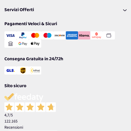
Pagamenti & Condizioni
FAQ
I nostri consigli
Servizi Offerti
Spedizioni
Resi
Politiche per la parità di genere
Privacy Policy
Tantissimi Sconti
Pagamenti Veloci & Sicuri
Cookie Policy
Transazione Sicura
Comunicazioni
Gestisci Cookie
Reso Facile e Veloce
Garanzia
Consegna Gratuita in 24/72h
Sito sicuro
4,7
/5
122.165
Recensioni