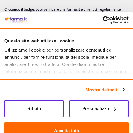
Cliccando il badge, puoi verificare che Farma.it è un'entità regolarmente
autorizzata dal Ministero della Salute a effettuare la vendita online di
medicinali.
Questo sito web utilizza i cookie
Utilizziamo i cookie per personalizzare contenuti ed
annunci, per fornire funzionalità dei social media e per
analizzare il nostro traffico. Condividiamo inoltre
informazioni sul modo in cui utilizzi il nostro sito con i nostri
partner che si occupano di analisi dei dati web, pubblicità e
social media, i quali potrebbero combinarle con altre
Mostra dettagli
informazioni che hai fornito loro o che hanno raccolto dal
tuo utilizzo dei loro servizi.
Seguici su
Rifiuta
Personalizza
Farma.it S.a.s. P. IVA 07417261216 REA: NA-884088
CREDITS
Accetta tutti
Sede legale Via delle Repubbliche Marinare 128, 80147 Napoli