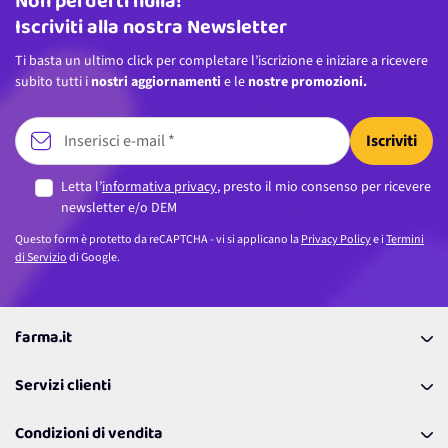
Non perderti nulla!
Iscriviti alla nostra Newsletter
Ti basta un ultimo click per completare l’iscrizione e iniziare a ricevere
subito tutti i
nostri aggiornamenti
e le
nostre promozioni.
Iscriviti
Letta l’
informativa privacy
, presto il mio consenso per ricevere
newsletter e/o DEM
Questo form è protetto da reCAPTCHA - vi si applicano la
Privacy Policy
e i
Termini
di Servizio
di Google.
farma.it
La nostra Azienda
Servizi clienti
Coupon
Contattaci
Programma Fedeltà Farma Lovers
Condizioni di vendita
Richiamami
Lavora con noi