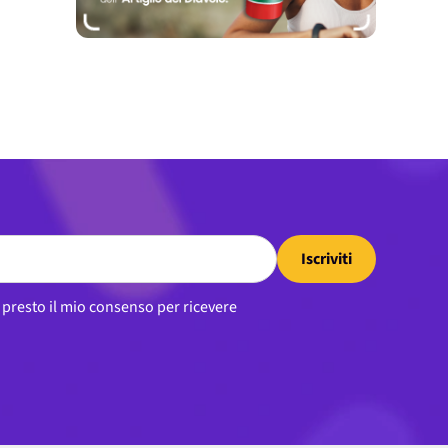
Iscriviti
, presto il mio consenso per ricevere