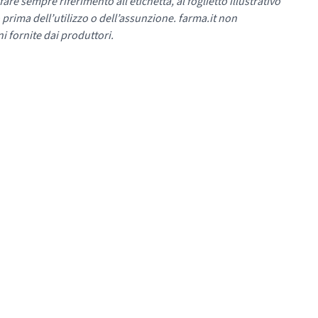
re sempre riferimento all’etichetta, al foglietto illustrativo
 prima dell’utilizzo o dell’assunzione. farma.it non
i fornite dai produttori.