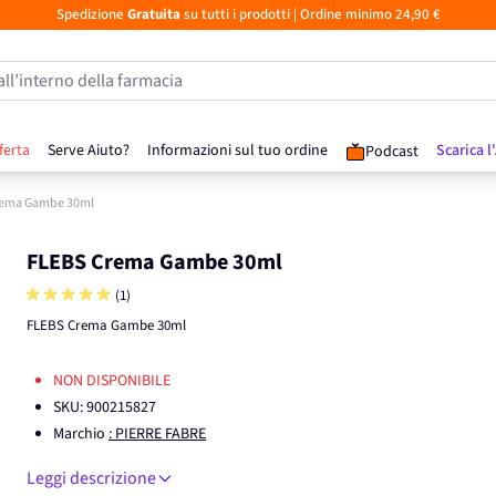
Spedizione
Gratuita
su tutti i prodotti
| Ordine minimo 24,90 €
all’interno della farmacia
ferta
Serve Aiuto?
Informazioni sul tuo ordine
Scarica l
Podcast
rema Gambe 30ml
FLEBS Crema Gambe 30ml
(1)
FLEBS Crema Gambe 30ml
NON DISPONIBILE
SKU:
900215827
Marchio
: PIERRE FABRE
Leggi descrizione