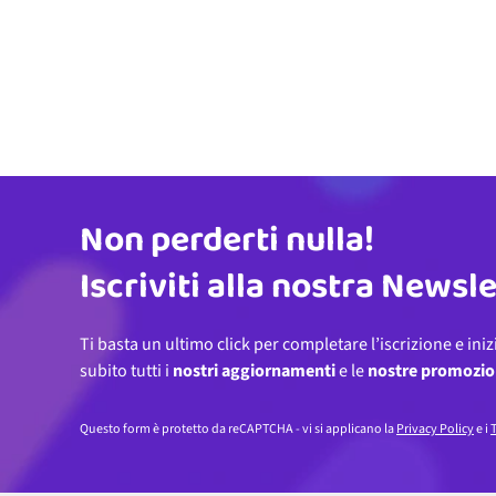
Non perderti nulla!
Indirizzo email
Iscriviti alla nostra Newsl
Ti basta un ultimo click per completare l’iscrizione e iniz
subito tutti i
nostri aggiornamenti
e le
nostre promozio
Questo form è protetto da reCAPTCHA - vi si applicano la
Privacy Policy
e i
T