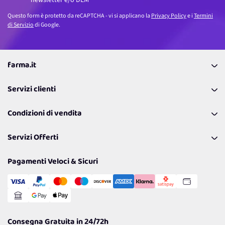
Questo form è protetto da reCAPTCHA - vi si applicano la
Privacy Policy
e i
Termini
di Servizio
di Google.
farma.it
La nostra Azienda
Servizi clienti
Coupon
Contattaci
Programma Fedeltà Farma Lovers
Condizioni di vendita
Richiamami
Lavora con noi
Pagamenti & Condizioni
FAQ
I nostri consigli
Servizi Offerti
Spedizioni
Resi
Politiche per la parità di genere
Privacy Policy
Tantissimi Sconti
Pagamenti Veloci & Sicuri
Cookie Policy
Transazione Sicura
Comunicazioni
Gestisci Cookie
Reso Facile e Veloce
Garanzia
Consegna Gratuita in 24/72h