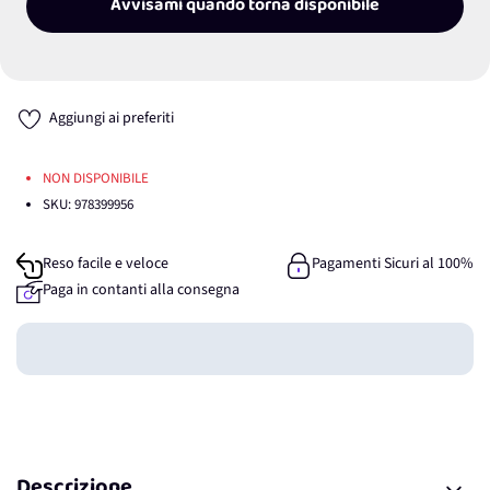
Avvisami quando torna disponibile
Aggiungi ai preferiti
NON DISPONIBILE
SKU:
978399956
Reso facile e veloce
Pagamenti Sicuri al 100%
Paga in contanti alla consegna
Guadagna
0
punti
Descrizione