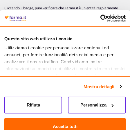
Cliccando il badge, puoi verificare che Farma.it è un'entità regolarmente
autorizzata dal Ministero della Salute a effettuare la vendita online di
medicinali.
Questo sito web utilizza i cookie
Utilizziamo i cookie per personalizzare contenuti ed
annunci, per fornire funzionalità dei social media e per
analizzare il nostro traffico. Condividiamo inoltre
informazioni sul modo in cui utilizzi il nostro sito con i nostri
partner che si occupano di analisi dei dati web, pubblicità e
social media, i quali potrebbero combinarle con altre
Mostra dettagli
informazioni che hai fornito loro o che hanno raccolto dal
tuo utilizzo dei loro servizi.
Seguici su
Rifiuta
Personalizza
Farma.it S.a.s. P. IVA 07417261216 REA: NA-884088
CREDITS
Accetta tutti
Sede legale Via delle Repubbliche Marinare 128, 80147 Napoli