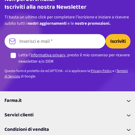
Iscriviti alla nostra Newsletter
Ti basta un ultimo click per completare l’iscrizione e iniziare a ricevere
subito tutti i
nostri aggiornamenti
e le
nostre promozioni.
Iscriviti
Letta l’
informativa privacy
, presto il mio consenso per ricevere
newsletter e/o DEM
Questo form è protetto da reCAPTCHA - vi si applicano la
Privacy Policy
e i
Termini
di Servizio
di Google.
farma.it
La nostra Azienda
Servizi clienti
Coupon
Contattaci
Programma Fedeltà Farma Lovers
Condizioni di vendita
Richiamami
Lavora con noi