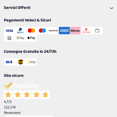
Pagamenti & Condizioni
FAQ
I nostri consigli
Servizi Offerti
Spedizioni
Resi
Politiche per la parità di genere
Privacy Policy
Tantissimi Sconti
Pagamenti Veloci & Sicuri
Cookie Policy
Transazione Sicura
Comunicazioni
Gestisci Cookie
Reso Facile e Veloce
Garanzia
Consegna Gratuita in 24/72h
Sito sicuro
4,7
/5
122.176
Recensioni