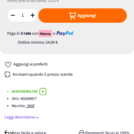
Ultimo prezzo più basso:
12,91 €
Aggiungi
Quantità
Paga in
3 rate
con
o
Ordine minimo
24,90 €
Aggiungi ai preferiti
Avvisami quando il prezzo scende
DISPONIBILITA'
9
SKU:
902049877
Marchio
: BAIF
Leggi descrizione
Reso facile e veloce
Pagamenti Sicuri al 100%