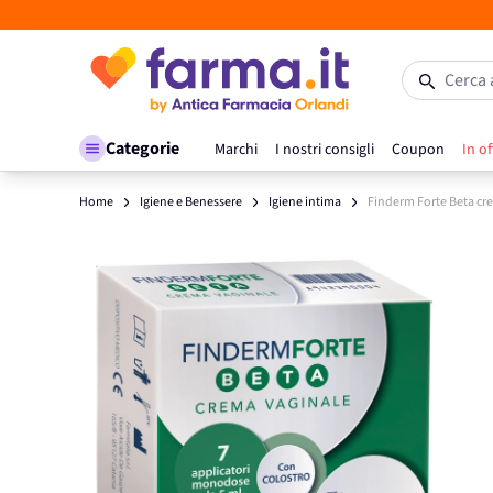
Salta al contenuto
Cerca 
Categorie
Marchi
I nostri consigli
Coupon
In of
Home
Igiene e Benessere
Igiene intima
Finderm Forte Beta cre
Main image
Click to view image in fullscreen