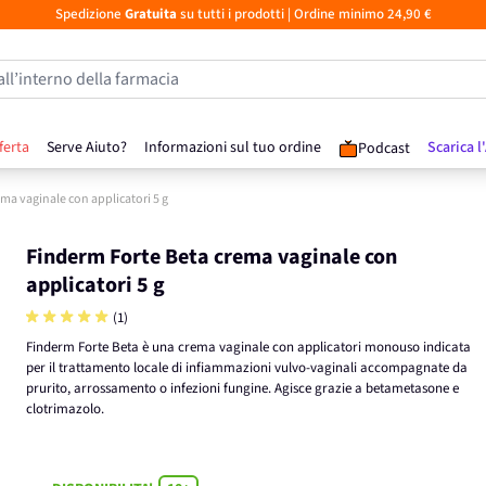
Spedizione
Gratuita
su tutti i prodotti
| Ordine minimo 24,90 €
all’interno della farmacia
ferta
Serve Aiuto?
Informazioni sul tuo ordine
Scarica l
Podcast
ma vaginale con applicatori 5 g
Finderm Forte Beta crema vaginale con
applicatori 5 g
(1)
Finderm Forte Beta è una crema vaginale con applicatori monouso indicata
per il trattamento locale di infiammazioni vulvo-vaginali accompagnate da
prurito, arrossamento o infezioni fungine. Agisce grazie a betametasone e
clotrimazolo.