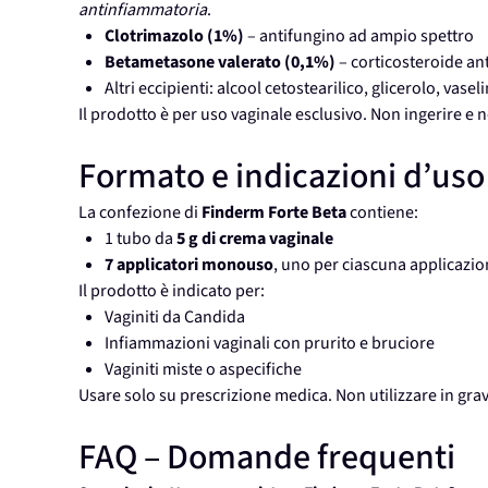
antinfiammatoria
.
Clotrimazolo (1%)
– antifungino ad ampio spettro
Betametasone valerato (0,1%)
– corticosteroide a
Altri eccipienti: alcool cetostearilico, glicerolo, vas
Il prodotto è per uso vaginale esclusivo. Non ingerire e n
Formato e indicazioni d’uso
La confezione di
Finderm Forte Beta
contiene:
1 tubo da
5 g di crema vaginale
7 applicatori monouso
, uno per ciascuna applicazi
Il prodotto è indicato per:
Vaginiti da Candida
Infiammazioni vaginali con prurito e bruciore
Vaginiti miste o aspecifiche
Usare solo su prescrizione medica. Non utilizzare in gr
FAQ – Domande frequenti