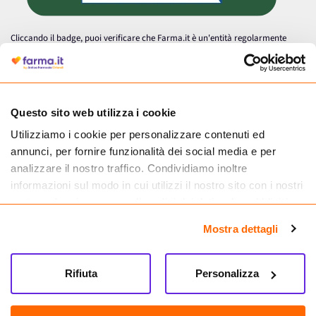
Cliccando il badge, puoi verificare che Farma.it è un'entità regolarmente
autorizzata dal Ministero della Salute a effettuare la vendita online di
medicinali.
Questo sito web utilizza i cookie
Utilizziamo i cookie per personalizzare contenuti ed
annunci, per fornire funzionalità dei social media e per
analizzare il nostro traffico. Condividiamo inoltre
informazioni sul modo in cui utilizzi il nostro sito con i nostri
partner che si occupano di analisi dei dati web, pubblicità e
social media, i quali potrebbero combinarle con altre
Mostra dettagli
informazioni che hai fornito loro o che hanno raccolto dal
tuo utilizzo dei loro servizi.
Seguici su
Rifiuta
Personalizza
Farma.it S.a.s. P. IVA 07417261216 REA: NA-884088
CREDITS