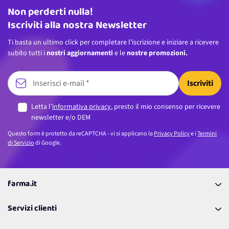
Non perderti nulla!
Indirizzo email
Iscriviti alla nostra Newsletter
Ti basta un ultimo click per completare l’iscrizione e iniziare a ricevere
subito tutti i
nostri aggiornamenti
e le
nostre promozioni.
Iscriviti
Letta l’
informativa privacy
, presto il mio consenso per ricevere
newsletter e/o DEM
Questo form è protetto da reCAPTCHA - vi si applicano la
Privacy Policy
e i
Termini
di Servizio
di Google.
farma.it
La nostra Azienda
Servizi clienti
Coupon
Contattaci
Programma Fedeltà Farma Lovers