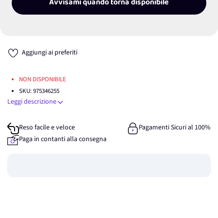
Avvisami quando torna disponibile
Aggiungi ai preferiti
NON DISPONIBILE
SKU:
975346255
Leggi descrizione
Reso facile e veloce
Pagamenti Sicuri al 100%
Paga in contanti alla consegna
Guadagna
0
punti