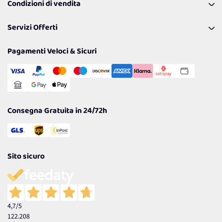
Condizioni di vendita
Richiamami
Lavora con noi
Pagamenti & Condizioni
FAQ
I nostri consigli
Servizi Offerti
Spedizioni
Resi
Politiche per la parità di genere
Privacy Policy
Tantissimi Sconti
Pagamenti Veloci & Sicuri
Cookie Policy
Transazione Sicura
Comunicazioni
Gestisci Cookie
Reso Facile e Veloce
Garanzia
Consegna Gratuita in 24/72h
Sito sicuro
4,7
/5
122.208