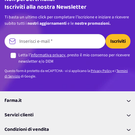
Iscriviti alla nostra Newsletter
Ti basta un ultimo click per completare l’iscrizione e iniziare a ricevere
subito tutti i
nostri aggiornamenti
e le
nostre promozioni.
Iscriviti
Letta l’
informativa privacy
, presto il mio consenso per ricevere
newsletter e/o DEM
Questo form è protetto da reCAPTCHA - vi si applicano la
Privacy Policy
e i
Termini
di Servizio
di Google.
farma.it
La nostra Azienda
Servizi clienti
Coupon
Contattaci
Programma Fedeltà Farma Lovers
Condizioni di vendita
Richiamami
Lavora con noi