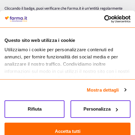
Cliccando il badge, puoi verificare che Farma.it è un'entità regolarmente
autorizzata dal Ministero della Salute a effettuare la vendita online di
medicinali.
Questo sito web utilizza i cookie
Utilizziamo i cookie per personalizzare contenuti ed
annunci, per fornire funzionalità dei social media e per
analizzare il nostro traffico. Condividiamo inoltre
informazioni sul modo in cui utilizzi il nostro sito con i nostri
partner che si occupano di analisi dei dati web, pubblicità e
social media, i quali potrebbero combinarle con altre
Mostra dettagli
informazioni che hai fornito loro o che hanno raccolto dal
tuo utilizzo dei loro servizi.
Seguici su
Rifiuta
Personalizza
Farma.it S.a.s. P. IVA 07417261216 REA: NA-884088
CREDITS
Accetta tutti
Sede legale Via delle Repubbliche Marinare 128, 80147 Napoli