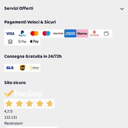
Pagamenti & Condizioni
FAQ
I nostri consigli
Servizi Offerti
Spedizioni
Resi
Politiche per la parità di genere
Privacy Policy
Tantissimi Sconti
Pagamenti Veloci & Sicuri
Cookie Policy
Transazione Sicura
Comunicazioni
Gestisci Cookie
Reso Facile e Veloce
Garanzia
Consegna Gratuita in 24/72h
Sito sicuro
4,7
/5
122.131
Recensioni