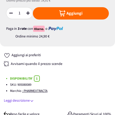
Ultimo prezzo più basso:
14,91 €
Aggiungi
Quantità
Paga in
3 rate
con
o
Ordine minimo
24,90 €
Aggiungi ai preferiti
Avvisami quando il prezzo scende
DISPONIBILITA'
1
SKU:
905080089
Marchio
: PHARMEXTRACTA
Leggi descrizione
Reso facile e veloce
Pagamenti Sicuri al 100%