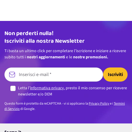
Non perderti nulla!
Indirizzo email
Iscriviti alla nostra Newsletter
Ti basta un ultimo click per completare l’iscrizione e iniziare a ricevere
subito tutti i
nostri aggiornamenti
e le
nostre promozioni.
Iscriviti
Letta l’
informativa privacy
, presto il mio consenso per ricevere
newsletter e/o DEM
Questo form è protetto da reCAPTCHA - vi si applicano la
Privacy Policy
e i
Termini
di Servizio
di Google.