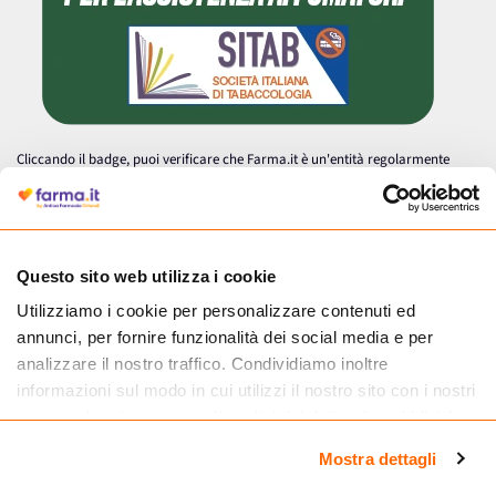
Cliccando il badge, puoi verificare che Farma.it è un'entità regolarmente
autorizzata dal Ministero della Salute a effettuare la vendita online di
medicinali.
Questo sito web utilizza i cookie
Utilizziamo i cookie per personalizzare contenuti ed
annunci, per fornire funzionalità dei social media e per
analizzare il nostro traffico. Condividiamo inoltre
informazioni sul modo in cui utilizzi il nostro sito con i nostri
partner che si occupano di analisi dei dati web, pubblicità e
social media, i quali potrebbero combinarle con altre
Mostra dettagli
informazioni che hai fornito loro o che hanno raccolto dal