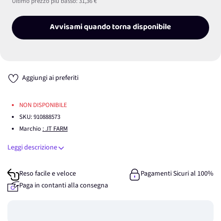
Ultimo prezzo più basso:
31,36 €
Avvisami quando torna disponibile
Aggiungi ai preferiti
NON DISPONIBILE
SKU:
910888573
Marchio
: .IT FARM
Leggi descrizione
Reso facile e veloce
Pagamenti Sicuri al 100%
Paga in contanti alla consegna
Guadagna
0
punti