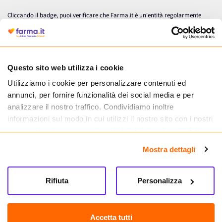
Cliccando il badge, puoi verificare che Farma.it è un'entità regolarmente
autorizzata dal Ministero della Salute a effettuare la vendita online di
medicinali.
Questo sito web utilizza i cookie
Utilizziamo i cookie per personalizzare contenuti ed
annunci, per fornire funzionalità dei social media e per
analizzare il nostro traffico. Condividiamo inoltre
informazioni sul modo in cui utilizzi il nostro sito con i nostri
partner che si occupano di analisi dei dati web, pubblicità e
social media, i quali potrebbero combinarle con altre
Mostra dettagli
informazioni che hai fornito loro o che hanno raccolto dal
tuo utilizzo dei loro servizi.
Seguici su
Rifiuta
Personalizza
Farma.it S.a.s. P. IVA 07417261216 REA: NA-884088
CREDITS
Accetta tutti
Sede legale Via delle Repubbliche Marinare 128, 80147 Napoli