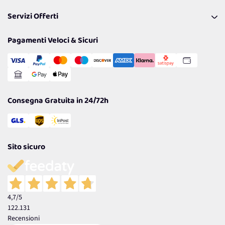
Pagamenti & Condizioni
FAQ
I nostri consigli
Servizi Offerti
Spedizioni
Resi
Politiche per la parità di genere
Privacy Policy
Tantissimi Sconti
Pagamenti Veloci & Sicuri
Cookie Policy
Transazione Sicura
Comunicazioni
Gestisci Cookie
Reso Facile e Veloce
Garanzia
Consegna Gratuita in 24/72h
Sito sicuro
4,7
/5
122.131
Recensioni