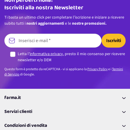
Non perderti nulla!
Iscriviti alla nostra Newsletter
Ti basta un ultimo click per completare l’iscrizione e iniziare a ricevere
subito tutti i
nostri aggiornamenti
e le
nostre promozioni.
Iscriviti
Letta l’
informativa privacy
, presto il mio consenso per ricevere
newsletter e/o DEM
Questo form è protetto da reCAPTCHA - vi si applicano la
Privacy Policy
e i
Termini
di Servizio
di Google.
farma.it
La nostra Azienda
Servizi clienti
Coupon
Contattaci
Programma Fedeltà Farma Lovers
Condizioni di vendita
Richiamami
Lavora con noi