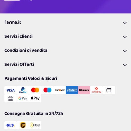
farma.it
La nostra Azienda
Servizi clienti
Coupon
Contattaci
Programma Fedeltà Farma Lovers
Condizioni di vendita
Richiamami
Lavora con noi
Pagamenti & Condizioni
FAQ
I nostri consigli
Servizi Offerti
Spedizioni
Resi
Politiche per la parità di genere
Privacy Policy
Tantissimi Sconti
Pagamenti Veloci & Sicuri
Cookie Policy
Transazione Sicura
Comunicazioni
Gestisci Cookie
Reso Facile e Veloce
Garanzia
Consegna Gratuita in 24/72h