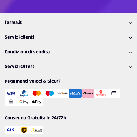
farma.it
La nostra Azienda
Servizi clienti
Coupon
Contattaci
Programma Fedeltà Farma Lovers
Condizioni di vendita
Richiamami
Lavora con noi
Pagamenti & Condizioni
FAQ
I nostri consigli
Servizi Offerti
Spedizioni
Resi
Politiche per la parità di genere
Privacy Policy
Tantissimi Sconti
Pagamenti Veloci & Sicuri
Cookie Policy
Transazione Sicura
Comunicazioni
Gestisci Cookie
Reso Facile e Veloce
Garanzia
Consegna Gratuita in 24/72h