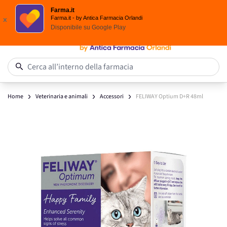
Spedizione
Gratuita
| Ordine minimo 24,90 €
Farma.it
Salta al contenuto
Farma.it - by Antica Farmacia Orlandi
x
Disponibile su
Google Play
0
Cerca all’interno della farmacia
Home
Veterinaria e animali
Accessori
FELIWAY Optium D+R 48ml
Main image
Click to view image in fullscreen