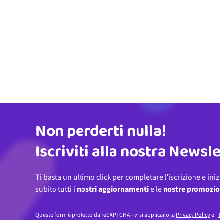
Non perderti nulla!
Indirizzo email
Iscriviti alla nostra Newsl
Ti basta un ultimo click per completare l’iscrizione e iniz
subito tutti i
nostri aggiornamenti
e le
nostre promozio
Questo form è protetto da reCAPTCHA - vi si applicano la
Privacy Policy
e i
T