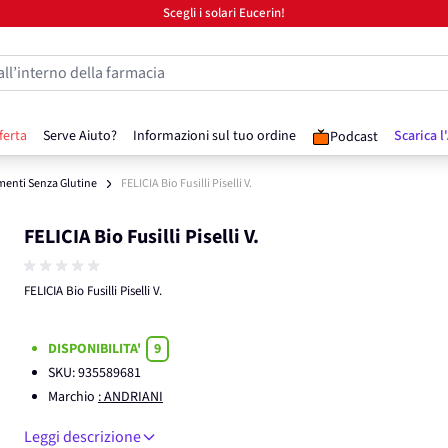
Scegli i solari Eucerin!
all’interno della farmacia
ferta
Serve Aiuto?
Informazioni sul tuo ordine
Scarica l
Podcast
menti Senza Glutine
FELICIA Bio Fusilli Piselli V.
FELICIA Bio Fusilli Piselli V.
FELICIA Bio Fusilli Piselli V.
DISPONIBILITA'
9
SKU:
935589681
Marchio
: ANDRIANI
Leggi descrizione