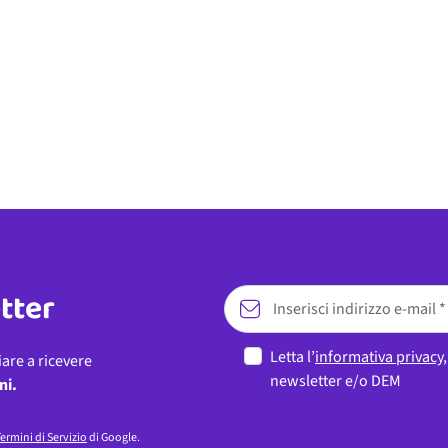
etter
Letta l’
informativa privacy
iare a ricevere
newsletter e/o DEM
ni.
ermini di Servizio
di Google.