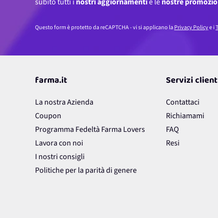
subito tutti i
nostri aggiornamenti
e le
nostre promozio
Questo form è protetto da reCAPTCHA - vi si applicano la
Privacy Policy
e i
T
farma.it
Servizi client
La nostra Azienda
Contattaci
Coupon
Richiamami
Programma Fedeltà Farma Lovers
FAQ
Lavora con noi
Resi
I nostri consigli
Politiche per la parità di genere