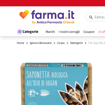
Salta al contenuto
Cerca 
Categorie
Marchi
I nostri consigli
Coupon
In of
Home
Igiene e Benessere
Corpo
Detergenti
FdL Sap.Olio 
Main image
Click to view image in fullscreen