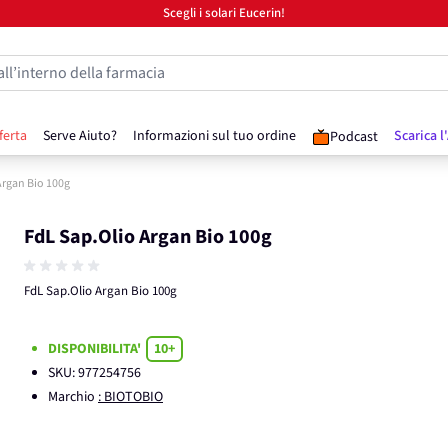
Scegli i solari Eucerin!
all’interno della farmacia
ferta
Serve Aiuto?
Informazioni sul tuo ordine
Scarica l
Podcast
Argan Bio 100g
FdL Sap.Olio Argan Bio 100g
FdL Sap.Olio Argan Bio 100g
DISPONIBILITA'
10+
SKU:
977254756
Marchio
: BIOTOBIO