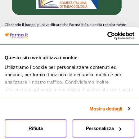
Cliccando il badge, puoi verificare che Farma.it è un'entità regolarmente
autorizzata dal Ministero della Salute a effettuare la vendita online di
medicinali.
Questo sito web utilizza i cookie
Utilizziamo i cookie per personalizzare contenuti ed
annunci, per fornire funzionalità dei social media e per
analizzare il nostro traffico. Condividiamo inoltre
informazioni sul modo in cui utilizzi il nostro sito con i nostri
partner che si occupano di analisi dei dati web, pubblicità e
social media, i quali potrebbero combinarle con altre
Mostra dettagli
informazioni che hai fornito loro o che hanno raccolto dal
tuo utilizzo dei loro servizi.
Seguici su
Rifiuta
Personalizza
Farma.it S.a.s. P. IVA 07417261216 REA: NA-884088