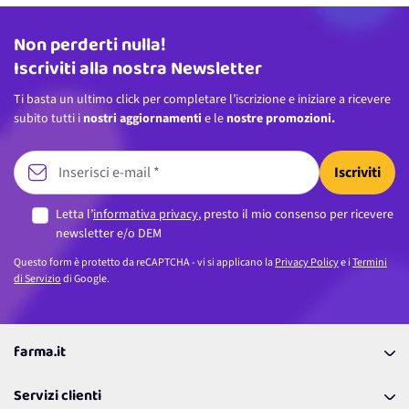
Non perderti nulla!
Indirizzo email
Iscriviti alla nostra Newsletter
Ti basta un ultimo click per completare l’iscrizione e iniziare a ricevere
subito tutti i
nostri aggiornamenti
e le
nostre promozioni.
Iscriviti
Letta l’
informativa privacy
, presto il mio consenso per ricevere
newsletter e/o DEM
Questo form è protetto da reCAPTCHA - vi si applicano la
Privacy Policy
e i
Termini
di Servizio
di Google.
farma.it
La nostra Azienda
Servizi clienti
Coupon