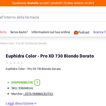
Spedizione
Gratuita
su tutti i prodotti
| Ordine minimo 24,90 €
all’interno della farmacia
ferta
Serve Aiuto?
Informazioni sul tuo ordine
Scarica l
Podcast
hidra Color - Pro XD 730 Biondo Dorato
Euphidra Color - Pro XD 730 Biondo Dorato
Euphidra Color - Pro XD 730 Biondo Dorato
DISPONIBILITA'
7
SKU:
936048141
Marchio
: ZETA FARMACEUTICI
Leggi descrizione