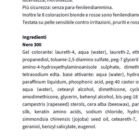
lucentezza, morbidezza.
Più sicurezza: senza para-fenilendiammina.
Inoltre le 8 colorazioni bionde e rosse sono fenilendiam
Testata su pelle sensibile contro irritazioni, pruriti e ross
Ingredienti
Nero 300
Gel colorante: laureth-4, aqua (water), laureth-2, et
propanediol, toluene-2,5-diamino sulfate, peg-7 glyceril
amino-4-hydroxyethylaminoanisole sulphate, dimeth
tetrasodium edta. base attivante: aqua (water), hydro
paraffinum liquidum, phosphoric acid, peg-40 castor oi
aqua (water), cetearyl alcohol, dimethicone, cycl
amodimethicone, glycerin, behenyl alcohol, bis-peg-18 
campestris (rapeseed) sterols, cera alba (beeswax), pan
silk, keratin amino acids, sodium chloride, hydr
simmondsia chinensis (jojoba) seed oil, ceteareth-7, d
geraniol, benzyl salicylate, eugenol.