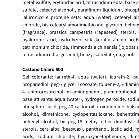
metabisulfite, erythorbic acid, tetrasodium edta. base 
sulfate, cetearyl alcohol , paraffinum liquidum, phosp
jaluronico e proteine seta: aqua (water), cetearyl a
chloride, bis-cetearyl amodimethicone, glycerin, beheny
(fragrance), brassica campestris (rapeseed) sterols,
hyaluronic acid, hydrolyzed silk, keratin amino aci
cetrimonium chloride, simmondsia chinensis (jojoba) seed
tetrasodium edta, geraniol, benzyl salicylate, eugenol.
Castano Chiaro 500
Gel colorante: laureth-4, aqua (water), laureth-2, is
propanediol, peg-7 glyceril cocoate, toluene-2,5-diamin
4- chlororesorcinol, m-aminophenol, p-aminophenol, s
base attivante: aqua (water), hydrogen peroxide, sodium
phosphoric acid, peg-40 castor oil, oxyquinoline. balsa
alcohol, dimethicone, cyclopentasiloxane, behentrim
behenyl alcohol, bis-peg-18 methyl ether dimethyl si
sterols, cera alba (beeswax), panthenol, lactic acid, 
acids, sodium chloride, hydroxyacetophenone, dime