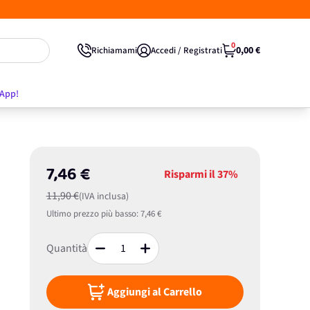
0
0,00 €
Richiamami
Accedi / Registrati
'App!
7,46 €
Risparmi il
37%
11,90 €
(IVA inclusa)
Ultimo prezzo più basso:
7,46 €
Quantità
Aggiungi al Carrello