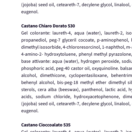
(jojoba) seed oil, ceteareth-7, decylene glycol, linalool
eugenol.
Castano Chiaro Dorato 530
Gel colorante: laureth-4, aqua (water), laureth-2, is
propanediol, peg-7 glyceril cocoate, p-aminophenol, h
dimethyl isosorbide, 4-chlororesorcinol, 1-naphthol, m
4-amino-2- hydroxytoluene, phenyl methyl pyrazolone, 
base attivante: aqua (water), hydrogen peroxide, sodiu
phosphoric acid, peg-40 castor oil, oxyquinoline. balsa
alcohol, dimethicone, cyclopentasiloxane, behentrim
behenyl alcohol, bis-peg-18 methyl ether dimethyl si
sterols, cera alba (beeswax), panthenol, lactic acid, 
acids, sodium chloride, hydroxyacetophenone, dime
(jojoba) seed oil, ceteareth-7, decylene glycol, linalool
eugenol.
Castano Cioccoalato 535