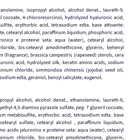
hanolamine, isopropyl alcohol, alcohol denat., laureth-9,
l cocoate, 4-chlororesorcinol, hydrolyzed hyaluronic acid,
fite, erythorbic acid, tetrasodium edta. base attivante:
e, cetearyl alcohol, paraffinum liquidum, phosphoric acid,
ronico e proteine seta: aqua (water), cetearyl alcohol,
loride, bis-cetearyl amodimethicone, glycerin, behenyl
m (fragrance), brassica campestris (rapeseed) sterols, cera
luronic acid, hydrolyzed silk, keratin amino acids, sodium
onium chloride, simmondsia chinensis (jojoba) seed oil,
asodium edta, geraniol, benzyl salicylate, eugenol.
opropyl alcohol, alcohol denat., ethanolamine, laureth-9,
thyl-4,5-diamino pyrazole sulfate, peg- 7 glyceril cocoate,
um metabisulfite, erythorbic acid, tetrasodium edta. base
etearyl sulfate, cetearyl alcohol , paraffinum liquidum,
mo acido jaluronico e proteine seta: aqua (water), cetearyl
onium chloride, bis-cetearyl amodimethicone, glycerin,