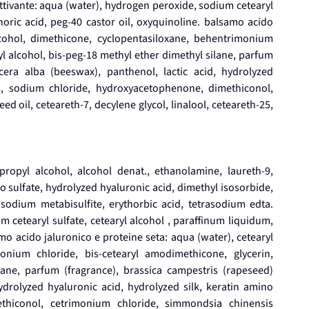
attivante: aqua (water), hydrogen peroxide, sodium cetearyl
horic acid, peg-40 castor oil, oxyquinoline. balsamo acido
lcohol, dimethicone, cyclopentasiloxane, behentrimonium
l alcohol, bis-peg-18 methyl ether dimethyl silane, parfum
 cera alba (beeswax), panthenol, lactic acid, hydrolyzed
ds, sodium chloride, hydroxyacetophenone, dimethiconol,
 oil, ceteareth-7, decylene glycol, linalool, ceteareth-25,
opropyl alcohol, alcohol denat., ethanolamine, laureth-9,
o sulfate, hydrolyzed hyaluronic acid, dimethyl isosorbide,
odium metabisulfite, erythorbic acid, tetrasodium edta.
 cetearyl sulfate, cetearyl alcohol , paraffinum liquidum,
mo acido jaluronico e proteine seta: aqua (water), cetearyl
onium chloride, bis-cetearyl amodimethicone, glycerin,
lane, parfum (fragrance), brassica campestris (rapeseed)
hydrolyzed hyaluronic acid, hydrolyzed silk, keratin amino
thiconol, cetrimonium chloride, simmondsia chinensis