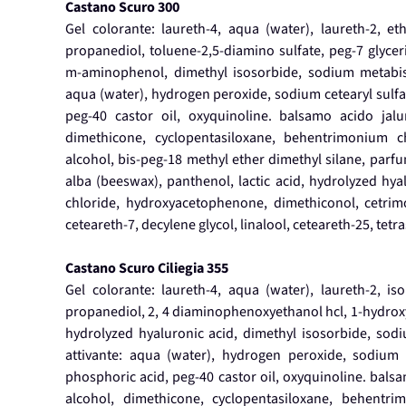
Castano Scuro 300
Gel colorante: laureth-4, aqua (water), laureth-2, et
propanediol, toluene-2,5-diamino sulfate, peg-7 glyceri
m-aminophenol, dimethyl isosorbide, sodium metabisul
aqua (water), hydrogen peroxide, sodium cetearyl sulfat
peg-40 castor oil, oxyquinoline. balsamo acido jalu
dimethicone, cyclopentasiloxane, behentrimonium ch
alcohol, bis-peg-18 methyl ether dimethyl silane, parfu
alba (beeswax), panthenol, lactic acid, hydrolyzed hya
chloride, hydroxyacetophenone, dimethiconol, cetrim
ceteareth-7, decylene glycol, linalool, ceteareth-25, tetr
Castano Scuro Ciliegia 355
Gel colorante: laureth-4, aqua (water), laureth-2, is
propanediol, 2, 4 diaminophenoxyethanol hcl, 1-hydroxye
hydrolyzed hyaluronic acid, dimethyl isosorbide, sodi
attivante: aqua (water), hydrogen peroxide, sodium c
phosphoric acid, peg-40 castor oil, oxyquinoline. balsa
alcohol, dimethicone, cyclopentasiloxane, behentrim