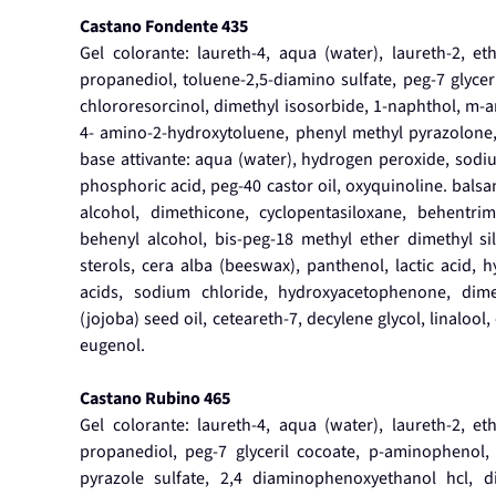
Castano Fondente 435
Gel colorante: laureth-4, aqua (water), laureth-2, et
propanediol, toluene-2,5-diamino sulfate, peg-7 glycer
chlororesorcinol, dimethyl isosorbide, 1-naphthol, m-a
4- amino-2-hydroxytoluene, phenyl methyl pyrazolone, 
base attivante: aqua (water), hydrogen peroxide, sodium
phosphoric acid, peg-40 castor oil, oxyquinoline. balsa
alcohol, dimethicone, cyclopentasiloxane, behentrim
behenyl alcohol, bis-peg-18 methyl ether dimethyl si
sterols, cera alba (beeswax), panthenol, lactic acid, 
acids, sodium chloride, hydroxyacetophenone, dime
(jojoba) seed oil, ceteareth-7, decylene glycol, linalool
eugenol.
Castano Rubino 465
Gel colorante: laureth-4, aqua (water), laureth-2, et
propanediol, peg-7 glyceril cocoate, p-aminophenol, 
pyrazole sulfate, 2,4 diaminophenoxyethanol hcl, d