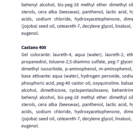
behenyl alcohol, bis-peg-18 methyl ether dimethyl si
sterols, cera alba (beeswax), panthenol, lactic acid, 
acids, sodium chloride, hydroxyacetophenone, dime
(jojoba) seed oil, ceteareth-7, decylene glycol, linalool
eugenol.
Castano 400
Gel colorante: laureth-4, aqua (water), laureth-2, et
propanediol, toluene-2,5-diamino sulfate, peg-7 glyceri
dimethyl isosorbide, p-aminophenol, m-aminophenol, s
base attivante: aqua (water), hydrogen peroxide, sodium
phosphoric acid, peg-40 castor oil, oxyquinoline. balsa
alcohol, dimethicone, cyclopentasiloxane, behentrim
behenyl alcohol, bis-peg-18 methyl ether dimethyl si
sterols, cera alba (beeswax), panthenol, lactic acid, 
acids, sodium chloride, hydroxyacetophenone, dime
(jojoba) seed oil, ceteareth-7, decylene glycol, linalool
eugenol.