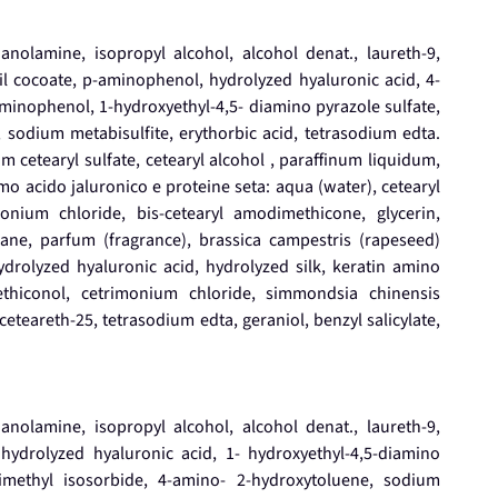
hanolamine, isopropyl alcohol, alcohol denat., laureth-9,
il cocoate, p-aminophenol, hydrolyzed hyaluronic acid, 4-
minophenol, 1-hydroxyethyl-4,5- diamino pyrazole sulfate,
sodium metabisulfite, erythorbic acid, tetrasodium edta.
 cetearyl sulfate, cetearyl alcohol , paraffinum liquidum,
mo acido jaluronico e proteine seta: aqua (water), cetearyl
onium chloride, bis-cetearyl amodimethicone, glycerin,
lane, parfum (fragrance), brassica campestris (rapeseed)
hydrolyzed hyaluronic acid, hydrolyzed silk, keratin amino
thiconol, cetrimonium chloride, simmondsia chinensis
, ceteareth-25, tetrasodium edta, geraniol, benzyl salicylate,
hanolamine, isopropyl alcohol, alcohol denat., laureth-9,
hydrolyzed hyaluronic acid, 1- hydroxyethyl-4,5-diamino
imethyl isosorbide, 4-amino- 2-hydroxytoluene, sodium