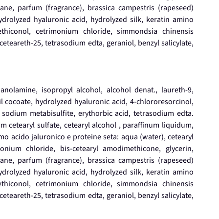
lane, parfum (fragrance), brassica campestris (rapeseed)
hydrolyzed hyaluronic acid, hydrolyzed silk, keratin amino
thiconol, cetrimonium chloride, simmondsia chinensis
, ceteareth-25, tetrasodium edta, geraniol, benzyl salicylate,
hanolamine, isopropyl alcohol, alcohol denat., laureth-9,
l cocoate, hydrolyzed hyaluronic acid, 4-chlororesorcinol,
odium metabisulfite, erythorbic acid, tetrasodium edta.
 cetearyl sulfate, cetearyl alcohol , paraffinum liquidum,
mo acido jaluronico e proteine seta: aqua (water), cetearyl
onium chloride, bis-cetearyl amodimethicone, glycerin,
lane, parfum (fragrance), brassica campestris (rapeseed)
hydrolyzed hyaluronic acid, hydrolyzed silk, keratin amino
thiconol, cetrimonium chloride, simmondsia chinensis
, ceteareth-25, tetrasodium edta, geraniol, benzyl salicylate,