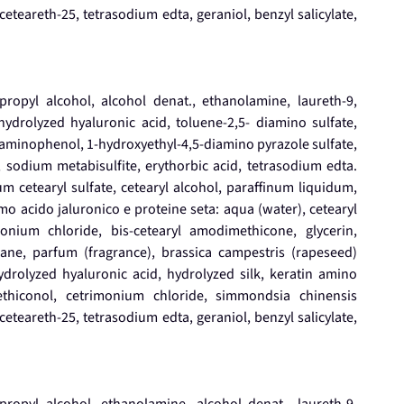
, ceteareth-25, tetrasodium edta, geraniol, benzyl salicylate,
opropyl alcohol, alcohol denat., ethanolamine, laureth-9,
ydrolyzed hyaluronic acid, toluene-2,5- diamino sulfate,
-aminophenol, 1-hydroxyethyl-4,5-diamino pyrazole sulfate,
sodium metabisulfite, erythorbic acid, tetrasodium edta.
m cetearyl sulfate, cetearyl alcohol, paraffinum liquidum,
mo acido jaluronico e proteine seta: aqua (water), cetearyl
onium chloride, bis-cetearyl amodimethicone, glycerin,
lane, parfum (fragrance), brassica campestris (rapeseed)
hydrolyzed hyaluronic acid, hydrolyzed silk, keratin amino
thiconol, cetrimonium chloride, simmondsia chinensis
, ceteareth-25, tetrasodium edta, geraniol, benzyl salicylate,