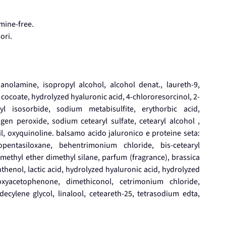
mine-free.
ori.
hanolamine, isopropyl alcohol, alcohol denat., laureth-9,
 cocoate, hydrolyzed hyaluronic acid, 4-chlororesorcinol, 2-
yl isosorbide, sodium metabisulfite, erythorbic acid,
gen peroxide, sodium cetearyl sulfate, cetearyl alcohol ,
l, oxyquinoline. balsamo acido jaluronico e proteine seta:
opentasiloxane, behentrimonium chloride, bis-cetearyl
methyl ether dimethyl silane, parfum (fragrance), brassica
thenol, lactic acid, hydrolyzed hyaluronic acid, hydrolyzed
oxyacetophenone, dimethiconol, cetrimonium chloride,
ecylene glycol, linalool, ceteareth-25, tetrasodium edta,