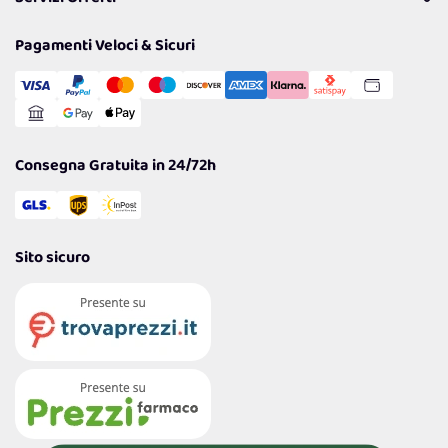
Resi
Politiche per la parità di genere
Privacy Policy
Tantissimi Sconti
Pagamenti Veloci & Sicuri
Cookie Policy
Transazione Sicura
Comunicazioni
Gestisci Cookie
Reso Facile e Veloce
Garanzia
Consegna Gratuita in 24/72h
Sito sicuro