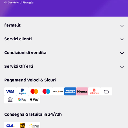
di Servizio
di Google.
farma.it
La nostra Azienda
Servizi clienti
Coupon
Contattaci
Programma Fedeltà Farma Lovers
Condizioni di vendita
Richiamami
Lavora con noi
Pagamenti & Condizioni
FAQ
I nostri consigli
Servizi Offerti
Spedizioni
Resi
Politiche per la parità di genere
Privacy Policy
Tantissimi Sconti
Pagamenti Veloci & Sicuri
Cookie Policy
Transazione Sicura
Comunicazioni
Gestisci Cookie
Reso Facile e Veloce
Garanzia
Consegna Gratuita in 24/72h