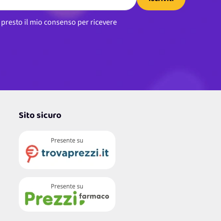
Iscriviti
, presto il mio consenso per ricevere
Sito sicuro
4,7
/5
122.208
Recensioni