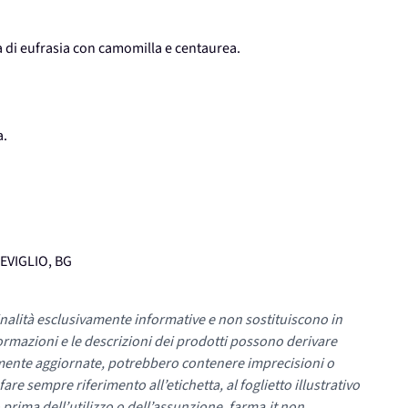
ta di eufrasia con camomilla e centaurea.
a.
REVIGLIO, BG
nalità esclusivamente informative e non sostituiscono in
ormazioni e le descrizioni dei prodotti possono derivare
mente aggiornate, potrebbero contenere imprecisioni o
re sempre riferimento all’etichetta, al foglietto illustrativo
 prima dell’utilizzo o dell’assunzione. farma.it non