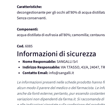
Caratteristiche:
decongestionante per gli occhi all'80% di acqua distilla
Senza conservanti.
Componenti:
acqua distillata di eufrasia all'80%; camomilla; centaure
Cod.
6085
Informazioni di sicurezza
Nome Responsabile:
SANGALLI Srl
Indirizzo Responsabile:
VIA T.TASSO, 43/A, 24047, T
Contatto Email:
info@sangalli.it
Le informazioni presenti nelle schede prodotto hanno fi
alcun modo il parere del medico o del farmacista. Le inf
anche da fonti esterne; pertanto, pur essendo costante
variazioni non dipendenti da farma.it. Si raccomanda di fa
e alle indicazioni riportate sulla confezione del prodotto