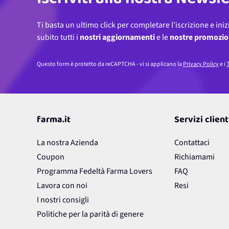
Non perderti nulla!
Indirizzo email
Iscriviti alla nostra Newsl
Ti basta un ultimo click per completare l’iscrizione e iniz
subito tutti i
nostri aggiornamenti
e le
nostre promozio
Questo form è protetto da reCAPTCHA - vi si applicano la
Privacy Policy
e i
T
farma.it
Servizi client
La nostra Azienda
Contattaci
Coupon
Richiamami
Programma Fedeltà Farma Lovers
FAQ
Lavora con noi
Resi