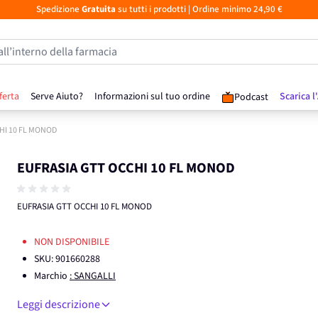
Spedizione
Gratuita
su tutti i prodotti
| Ordine minimo 24,90 €
all’interno della farmacia
ferta
Serve Aiuto?
Informazioni sul tuo ordine
Scarica l
Podcast
HI 10 FL MONOD
EUFRASIA GTT OCCHI 10 FL MONOD
EUFRASIA GTT OCCHI 10 FL MONOD
NON DISPONIBILE
SKU:
901660288
Marchio
: SANGALLI
Leggi descrizione